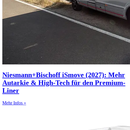
Niesmann+Bischoff iSmove (2027): Mehr
Autarkie & High-Tech für den Premium-
Liner
Mehr Infos »