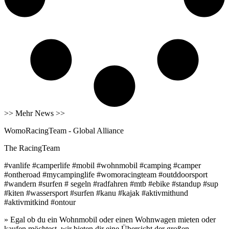
>> Mehr News >>
WomoRacingTeam - Global Alliance
The RacingTeam
#vanlife #camperlife #mobil #wohnmobil #camping #camper
#ontheroad #mycampinglife #womoracingteam #outddoorsport
#wandern #surfen # segeln #radfahren #mtb #ebike #standup #sup
#kiten #wassersport #surfen #kanu #kajak #aktivmithund
#aktivmitkind #ontour
» Egal ob du ein Wohnmobil oder einen Wohnwagen mieten oder
kaufen möchtest, wir bieten dir eine Übersicht der großen