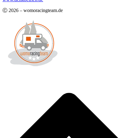
Ⓒ 2026 – womoracingteam.de