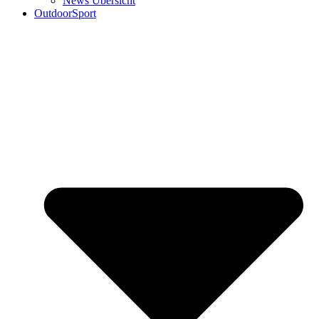
News Übersicht
OutdoorSport