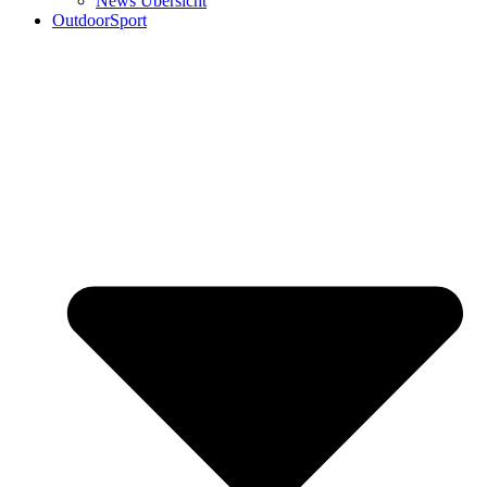
News Übersicht
OutdoorSport