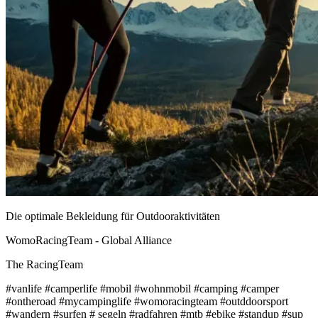
Die optimale Bekleidung für Outdooraktivitäten
WomoRacingTeam - Global Alliance
The RacingTeam
#vanlife #camperlife #mobil #wohnmobil #camping #camper
#ontheroad #mycampinglife #womoracingteam #outddoorsport
#wandern #surfen # segeln #radfahren #mtb #ebike #standup #sup