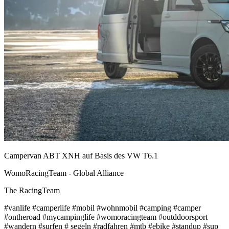
Campervan ABT XNH auf Basis des VW T6.1
WomoRacingTeam - Global Alliance
The RacingTeam
#vanlife #camperlife #mobil #wohnmobil #camping #camper
#ontheroad #mycampinglife #womoracingteam #outddoorsport
#wandern #surfen # segeln #radfahren #mtb #ebike #standup #sup