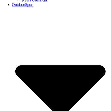
News Übersicht
OutdoorSport