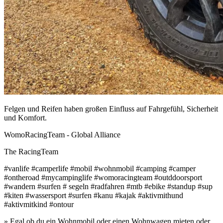
Felgen und Reifen haben großen Einfluss auf Fahrgefühl, Sicherheit
und Komfort.
WomoRacingTeam - Global Alliance
The RacingTeam
#vanlife #camperlife #mobil #wohnmobil #camping #camper
#ontheroad #mycampinglife #womoracingteam #outddoorsport
#wandern #surfen # segeln #radfahren #mtb #ebike #standup #sup
#kiten #wassersport #surfen #kanu #kajak #aktivmithund
#aktivmitkind #ontour
» Egal ob du ein Wohnmobil oder einen Wohnwagen mieten oder