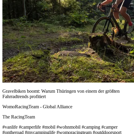
Gravelbiken boomt: Warum Thüringen von einem der größten
Fahrradtrends profitiert
WomoRacingTeam - Global Alliance
The RacingTeam
#vanlife #camperlife #mobil #wohnmobil #camping #camper
#ontheroad #mycampinglife #womoracingteam #outddoorsport