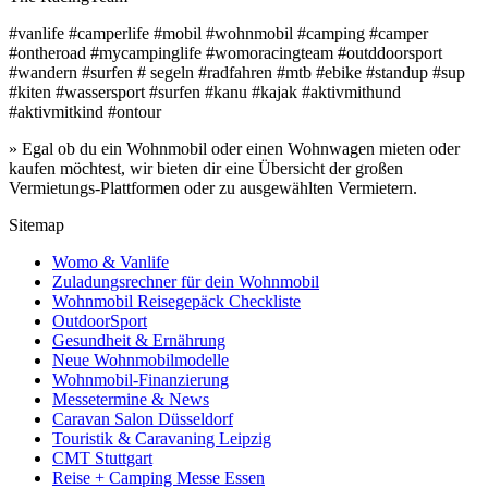
#vanlife #camperlife #mobil #wohnmobil #camping #camper
#ontheroad #mycampinglife #womoracingteam #outddoorsport
#wandern #surfen # segeln #radfahren #mtb #ebike #standup #sup
#kiten #wassersport #surfen #kanu #kajak #aktivmithund
#aktivmitkind #ontour
» Egal ob du ein Wohnmobil oder einen Wohnwagen mieten oder
kaufen möchtest, wir bieten dir eine Übersicht der großen
Vermietungs-Plattformen oder zu ausgewählten Vermietern.
Sitemap
Womo & Vanlife
Zuladungsrechner für dein Wohnmobil
Wohnmobil Reisegepäck Checkliste
OutdoorSport
Gesundheit & Ernährung
Neue Wohnmobilmodelle
Wohnmobil-Finanzierung
Messetermine & News
Caravan Salon Düsseldorf
Touristik & Caravaning Leipzig
CMT Stuttgart
Reise + Camping Messe Essen