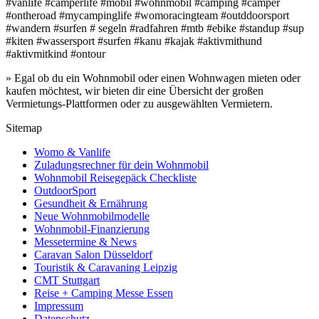
#vanlife #camperlife #mobil #wohnmobil #camping #camper
#ontheroad #mycampinglife #womoracingteam #outddoorsport
#wandern #surfen # segeln #radfahren #mtb #ebike #standup #sup
#kiten #wassersport #surfen #kanu #kajak #aktivmithund
#aktivmitkind #ontour
» Egal ob du ein Wohnmobil oder einen Wohnwagen mieten oder
kaufen möchtest, wir bieten dir eine Übersicht der großen
Vermietungs-Plattformen oder zu ausgewählten Vermietern.
Sitemap
Womo & Vanlife
Zuladungsrechner für dein Wohnmobil
Wohnmobil Reisegepäck Checkliste
OutdoorSport
Gesundheit & Ernährung
Neue Wohnmobilmodelle
Wohnmobil-Finanzierung
Messetermine & News
Caravan Salon Düsseldorf
Touristik & Caravaning Leipzig
CMT Stuttgart
Reise + Camping Messe Essen
Impressum
Datenschutz