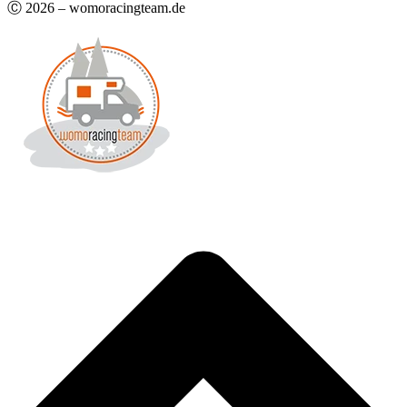
Ⓒ 2026 – womoracingteam.de