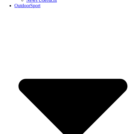
News Übersicht
OutdoorSport