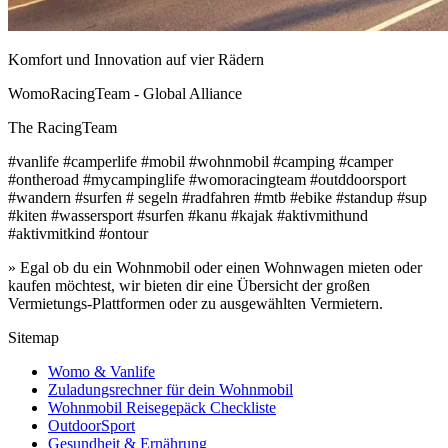
Komfort und Innovation auf vier Rädern
WomoRacingTeam - Global Alliance
The RacingTeam
#vanlife #camperlife #mobil #wohnmobil #camping #camper
#ontheroad #mycampinglife #womoracingteam #outddoorsport
#wandern #surfen # segeln #radfahren #mtb #ebike #standup #sup
#kiten #wassersport #surfen #kanu #kajak #aktivmithund
#aktivmitkind #ontour
» Egal ob du ein Wohnmobil oder einen Wohnwagen mieten oder
kaufen möchtest, wir bieten dir eine Übersicht der großen
Vermietungs-Plattformen oder zu ausgewählten Vermietern.
Sitemap
Womo & Vanlife
Zuladungsrechner für dein Wohnmobil
Wohnmobil Reisegepäck Checkliste
OutdoorSport
Gesundheit & Ernährung