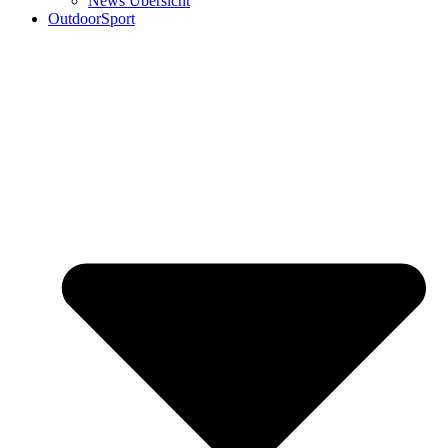
News Übersicht
OutdoorSport