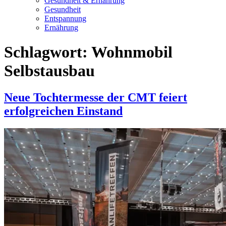
Gesundheit & Ernährung
Gesundheit
Entspannung
Ernährung
Schlagwort:
Wohnmobil
Selbstausbau
Neue Tochtermesse der CMT feiert
erfolgreichen Einstand