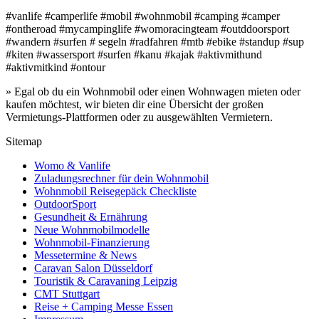
#vanlife #camperlife #mobil #wohnmobil #camping #camper
#ontheroad #mycampinglife #womoracingteam #outddoorsport
#wandern #surfen # segeln #radfahren #mtb #ebike #standup #sup
#kiten #wassersport #surfen #kanu #kajak #aktivmithund
#aktivmitkind #ontour
» Egal ob du ein Wohnmobil oder einen Wohnwagen mieten oder
kaufen möchtest, wir bieten dir eine Übersicht der großen
Vermietungs-Plattformen oder zu ausgewählten Vermietern.
Sitemap
Womo & Vanlife
Zuladungsrechner für dein Wohnmobil
Wohnmobil Reisegepäck Checkliste
OutdoorSport
Gesundheit & Ernährung
Neue Wohnmobilmodelle
Wohnmobil-Finanzierung
Messetermine & News
Caravan Salon Düsseldorf
Touristik & Caravaning Leipzig
CMT Stuttgart
Reise + Camping Messe Essen