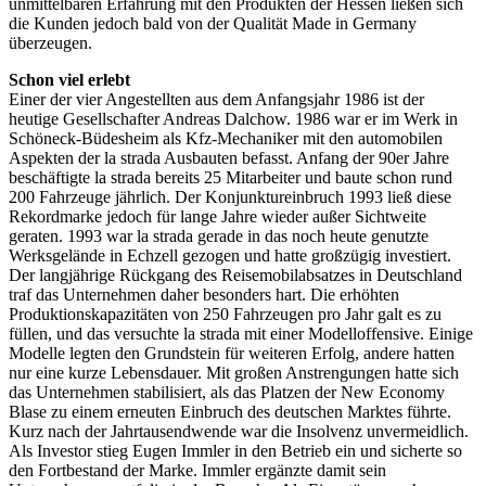
unmittelbaren Erfahrung mit den Produkten der Hessen ließen sich
die Kunden jedoch bald von der Qualität Made in Germany
überzeugen.
Schon viel erlebt
Einer der vier Angestellten aus dem Anfangsjahr 1986 ist der
heutige Gesellschafter Andreas Dalchow. 1986 war er im Werk in
Schöneck-Büdesheim als Kfz-Mechaniker mit den automobilen
Aspekten der la strada Ausbauten befasst. Anfang der 90er Jahre
beschäftigte la strada bereits 25 Mitarbeiter und baute schon rund
200 Fahrzeuge jährlich. Der Konjunktureinbruch 1993 ließ diese
Rekordmarke jedoch für lange Jahre wieder außer Sichtweite
geraten. 1993 war la strada gerade in das noch heute genutzte
Werksgelände in Echzell gezogen und hatte großzügig investiert.
Der langjährige Rückgang des Reisemobilabsatzes in Deutschland
traf das Unternehmen daher besonders hart. Die erhöhten
Produktionskapazitäten von 250 Fahrzeugen pro Jahr galt es zu
füllen, und das versuchte la strada mit einer Modelloffensive. Einige
Modelle legten den Grundstein für weiteren Erfolg, andere hatten
nur eine kurze Lebensdauer. Mit großen Anstrengungen hatte sich
das Unternehmen stabilisiert, als das Platzen der New Economy
Blase zu einem erneuten Einbruch des deutschen Marktes führte.
Kurz nach der Jahrtausendwende war die Insolvenz unvermeidlich.
Als Investor stieg Eugen Immler in den Betrieb ein und sicherte so
den Fortbestand der Marke. Immler ergänzte damit sein