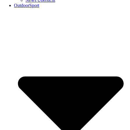
News Übersicht
OutdoorSport