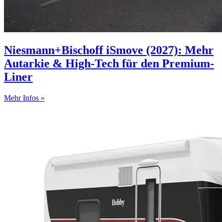
Niesmann+Bischoff iSmove (2027): Mehr
Autarkie & High-Tech für den Premium-
Liner
Mehr Infos »