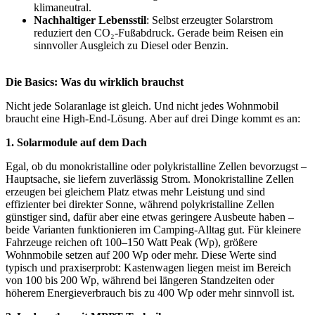
klimaneutral.
Nachhaltiger Lebensstil
: Selbst erzeugter Solarstrom
reduziert den CO₂-Fußabdruck. Gerade beim Reisen ein
sinnvoller Ausgleich zu Diesel oder Benzin.
Die Basics: Was du wirklich brauchst
Nicht jede Solaranlage ist gleich. Und nicht jedes Wohnmobil
braucht eine High-End-Lösung. Aber auf drei Dinge kommt es an:
1. Solarmodule auf dem Dach
Egal, ob du monokristalline oder polykristalline Zellen bevorzugst –
Hauptsache, sie liefern zuverlässig Strom. Monokristalline Zellen
erzeugen bei gleichem Platz etwas mehr Leistung und sind
effizienter bei direkter Sonne, während polykristalline Zellen
günstiger sind, dafür aber eine etwas geringere Ausbeute haben –
beide Varianten funktionieren im Camping-Alltag gut. Für kleinere
Fahrzeuge reichen oft 100–150 Watt Peak (Wp), größere
Wohnmobile setzen auf 200 Wp oder mehr. Diese Werte sind
typisch und praxiserprobt: Kastenwagen liegen meist im Bereich
von 100 bis 200 Wp, während bei längeren Standzeiten oder
höherem Energieverbrauch bis zu 400 Wp oder mehr sinnvoll ist.