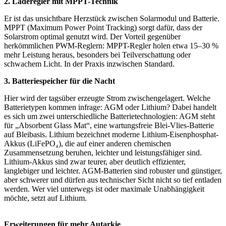
2. Laderegler mit MPPT-Technik
Er ist das unsichtbare Herzstück zwischen Solarmodul und Batterie.
MPPT (Maximum Power Point Tracking) sorgt dafür, dass der
Solarstrom optimal genutzt wird. Der Vorteil gegenüber
herkömmlichen PWM-Reglern: MPPT-Regler holen etwa 15–30 %
mehr Leistung heraus, besonders bei Teilverschattung oder
schwachem Licht. In der Praxis inzwischen Standard.
3. Batteriespeicher für die Nacht
Hier wird der tagsüber erzeugte Strom zwischengelagert. Welche
Batterietypen kommen infrage: AGM oder Lithium? Dabei handelt
es sich um zwei unterschiedliche Batterietechnologien: AGM steht
für „Absorbent Glass Mat“, eine wartungsfreie Blei-Vlies-Batterie
auf Bleibasis. Lithium bezeichnet moderne Lithium-Eisenphosphat-
Akkus (LiFePO₄), die auf einer anderen chemischen
Zusammensetzung beruhen, leichter und leistungsfähiger sind.
Lithium-Akkus sind zwar teurer, aber deutlich effizienter,
langlebiger und leichter. AGM-Batterien sind robuster und günstiger,
aber schwerer und dürfen aus technischer Sicht nicht so tief entladen
werden. Wer viel unterwegs ist oder maximale Unabhängigkeit
möchte, setzt auf Lithium.
Erweiterungen für mehr Autarkie