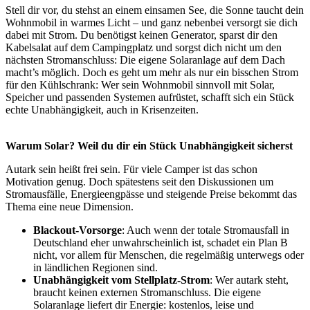
Stell dir vor, du stehst an einem einsamen See, die Sonne taucht dein
Wohnmobil in warmes Licht – und ganz nebenbei versorgt sie dich
dabei mit Strom. Du benötigst keinen Generator, sparst dir den
Kabelsalat auf dem Campingplatz und sorgst dich nicht um den
nächsten Stromanschluss: Die eigene Solaranlage auf dem Dach
macht’s möglich. Doch es geht um mehr als nur ein bisschen Strom
für den Kühlschrank: Wer sein Wohnmobil sinnvoll mit Solar,
Speicher und passenden Systemen aufrüstet, schafft sich ein Stück
echte Unabhängigkeit, auch in Krisenzeiten.
Warum Solar? Weil du dir ein Stück Unabhängigkeit sicherst
Autark sein heißt frei sein. Für viele Camper ist das schon
Motivation genug. Doch spätestens seit den Diskussionen um
Stromausfälle, Energieengpässe und steigende Preise bekommt das
Thema eine neue Dimension.
Blackout-Vorsorge
: Auch wenn der totale Stromausfall in
Deutschland eher unwahrscheinlich ist, schadet ein Plan B
nicht, vor allem für Menschen, die regelmäßig unterwegs oder
in ländlichen Regionen sind.
Unabhängigkeit vom Stellplatz-Strom
: Wer autark steht,
braucht keinen externen Stromanschluss. Die eigene
Solaranlage liefert dir Energie: kostenlos, leise und