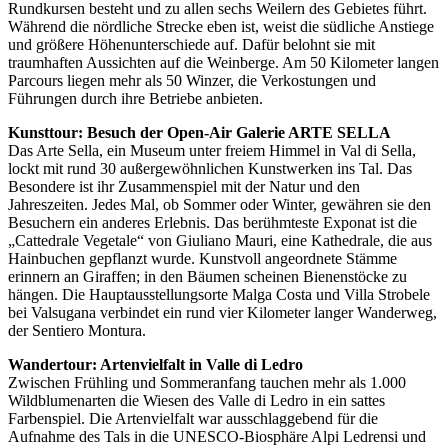
Rundkursen besteht und zu allen sechs Weilern des Gebietes führt.
Während die nördliche Strecke eben ist, weist die südliche Anstiege
und größere Höhenunterschiede auf. Dafür belohnt sie mit
traumhaften Aussichten auf die Weinberge. Am 50 Kilometer langen
Parcours liegen mehr als 50 Winzer, die Verkostungen und
Führungen durch ihre Betriebe anbieten.
Kunsttour: Besuch der Open-Air Galerie ARTE SELLA
Das Arte Sella, ein Museum unter freiem Himmel in Val di Sella,
lockt mit rund 30 außergewöhnlichen Kunstwerken ins Tal. Das
Besondere ist ihr Zusammenspiel mit der Natur und den
Jahreszeiten. Jedes Mal, ob Sommer oder Winter, gewähren sie den
Besuchern ein anderes Erlebnis. Das berühmteste Exponat ist die
„Cattedrale Vegetale“ von Giuliano Mauri, eine Kathedrale, die aus
Hainbuchen gepflanzt wurde. Kunstvoll angeordnete Stämme
erinnern an Giraffen; in den Bäumen scheinen Bienenstöcke zu
hängen. Die Hauptausstellungsorte Malga Costa und Villa Strobele
bei Valsugana verbindet ein rund vier Kilometer langer Wanderweg,
der Sentiero Montura.
Wandertour: Artenvielfalt in Valle di Ledro
Zwischen Frühling und Sommeranfang tauchen mehr als 1.000
Wildblumenarten die Wiesen des Valle di Ledro in ein sattes
Farbenspiel. Die Artenvielfalt war ausschlaggebend für die
Aufnahme des Tals in die UNESCO-Biosphäre Alpi Ledrensi und