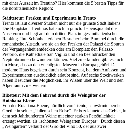
mit einer Auszeit im Trentino? Hier kommen die 5 besten Tipps für
die norditalienische Region:
Städtetour: Fresken und Experimente in Trento
Trento ist laut diverser Studien nicht nur die grünste Stadt Italiens.
Die Hauptstadt Trentinos hat auch in puncto Lebensqualität die
Nase vorn und liegt auf dem dritten Platz im gesamtitalienischen
Ranking. Ihre Schönheit erleben Besucher beim Bummel durch die
romantische Altstadt, wo sie an den Fresken der Palazzi die Spuren
der Vergangenheit entdecken oder am Domplatz den Palazzo
Pretorio, die Kathedrale San Vigilio und den beeindruckenden
Neptunbrunnen bewundern können. Viel zu erkunden gibt es auch
im Muse, das zu den wichtigsten Museen in Europa gehört. Das
moderne Haus begeistert durch sein Konzept, bei dem Anfassen und
Experimentieren ausdrücklich erlaubt sind. Auf sechs Stockwerken
haben Besucher die Möglichkeit, ihr Wissen über die Welt und den
Alpenraum zu erweitern.
Biketour: Mit dem Fahrrad durch die Weingüter der
Rotaliana-Ebene
Von der Rotaliana-Ebene, nördlich von Trento, schwärmte bereits
Goethe in seiner „Italienischen Reise”. Er bezeichnete das Gebiet, in
dem seit Jahrhunderten Weine mit einer starken Persönlichkeit
erzeugt werden, als „schönsten Weingarten Europas”. Durch diesen
„Weingarten” verläuft der Giro del Vino 50, der aus zwei