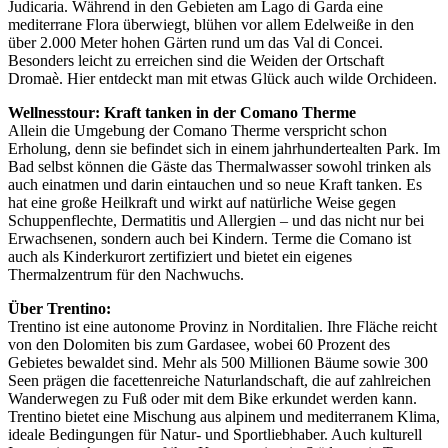
Judicaria. Während in den Gebieten am Lago di Garda eine
mediterrane Flora überwiegt, blühen vor allem Edelweiße in den
über 2.000 Meter hohen Gärten rund um das Val di Concei.
Besonders leicht zu erreichen sind die Weiden der Ortschaft
Dromaè. Hier entdeckt man mit etwas Glück auch wilde Orchideen.
Wellnesstour: Kraft tanken in der Comano Therme
Allein die Umgebung der Comano Therme verspricht schon
Erholung, denn sie befindet sich in einem jahrhundertealten Park. Im
Bad selbst können die Gäste das Thermalwasser sowohl trinken als
auch einatmen und darin eintauchen und so neue Kraft tanken. Es
hat eine große Heilkraft und wirkt auf natürliche Weise gegen
Schuppenflechte, Dermatitis und Allergien – und das nicht nur bei
Erwachsenen, sondern auch bei Kindern. Terme die Comano ist
auch als Kinderkurort zertifiziert und bietet ein eigenes
Thermalzentrum für den Nachwuchs.
Über Trentino:
Trentino ist eine autonome Provinz in Norditalien. Ihre Fläche reicht
von den Dolomiten bis zum Gardasee, wobei 60 Prozent des
Gebietes bewaldet sind. Mehr als 500 Millionen Bäume sowie 300
Seen prägen die facettenreiche Naturlandschaft, die auf zahlreichen
Wanderwegen zu Fuß oder mit dem Bike erkundet werden kann.
Trentino bietet eine Mischung aus alpinem und mediterranem Klima,
ideale Bedingungen für Natur- und Sportliebhaber. Auch kulturell