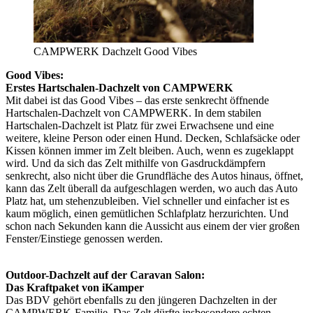
CAMPWERK Dachzelt Good Vibes
Good Vibes:
Erstes Hartschalen-Dachzelt von CAMPWERK
Mit dabei ist das Good Vibes – das erste senkrecht öffnende
Hartschalen-Dachzelt von CAMPWERK. In dem stabilen
Hartschalen-Dachzelt ist Platz für zwei Erwachsene und eine
weitere, kleine Person oder einen Hund. Decken, Schlafsäcke oder
Kissen können immer im Zelt bleiben. Auch, wenn es zugeklappt
wird. Und da sich das Zelt mithilfe von Gasdruckdämpfern
senkrecht, also nicht über die Grundfläche des Autos hinaus, öffnet,
kann das Zelt überall da aufgeschlagen werden, wo auch das Auto
Platz hat, um stehenzubleiben. Viel schneller und einfacher ist es
kaum möglich, einen gemütlichen Schlafplatz herzurichten. Und
schon nach Sekunden kann die Aussicht aus einem der vier großen
Fenster/Einstiege genossen werden.
Outdoor-Dachzelt auf der Caravan Salon:
Das Kraftpaket von iKamper
Das BDV gehört ebenfalls zu den jüngeren Dachzelten in der
CAMPWERK-Familie. Das Zelt dürfte insbesondere echten