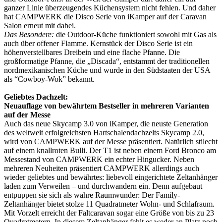
ganzer Linie überzeugendes Küchensystem nicht fehlen. Und daher
hat CAMPWERK die Disco Serie von iKamper auf der Caravan
Salon erneut mit dabei.
Das Besondere:
die Outdoor-Küche funktioniert sowohl mit Gas als
auch über offener Flamme. Kernstück der Disco Serie ist ein
höhenverstellbares Dreibein und eine flache Pfanne. Die
großformatige Pfanne, die „Discada“, entstammt der traditionellen
nordmexikanischen Küche und wurde in den Südstaaten der USA
als “Cowboy-Wok” bekannt.
Geliebtes Dachzelt:
Neuauflage von bewährtem Bestseller in mehreren Varianten
auf der Messe
Auch das neue Skycamp 3.0 von iKamper, die neuste Generation
des weltweit erfolgreichsten Hartschalendachzelts Skycamp 2.0,
wird von CAMPWERK auf der Messe präsentiert. Natürlich stilecht
auf einem knallroten Bulli. Der T1 ist neben einem Ford Bronco am
Messestand von CAMPWERK ein echter Hingucker. Neben
mehreren Neuheiten präsentiert CAMPWERK allerdings auch
wieder geliebtes und bewährtes: liebevoll eingerichtete Zeltanhänger
laden zum Verweilen – und durchwandern ein. Denn aufgebaut
entpuppen sie sich als wahre Raumwunder: Der Family-
Zeltanhänger bietet stolze 11 Quadratmeter Wohn- und Schlafraum.
Mit Vorzelt erreicht der Faltcaravan sogar eine Größe von bis zu 23
Quadratmetern. In diesem Zeltanhänger fehlt es weder an Platz noch