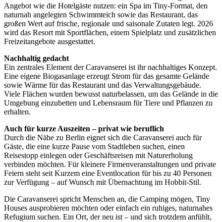
Angebot wie die Hotelgäste nutzen: ein Spa im Tiny-Format, den
naturnah angelegten Schwimmteich sowie das Restaurant, das
großen Wert auf frische, regionale und saisonale Zutaten legt. 2026
wird das Resort mit Sportflächen, einem Spielplatz und zusätzlichen
Freizeitangebote ausgestattet.
Nachhaltig gedacht
Ein zentrales Element der Caravanserei ist ihr nachhaltiges Konzept.
Eine eigene Biogasanlage erzeugt Strom für das gesamte Gelände
sowie Wärme für das Restaurant und das Verwaltungsgebäude.
Viele Flächen wurden bewusst naturbelassen, um das Gelände in die
Umgebung einzubetten und Lebensraum für Tiere und Pflanzen zu
erhalten.
Auch für kurze Auszeiten – privat wie beruflich
Durch die Nähe zu Berlin eignet sich die Caravanserei auch für
Gäste, die eine kurze Pause vom Stadtleben suchen, einen
Reisestopp einlegen oder Geschäftsreisen mit Naturerholung
verbinden möchten. Für kleinere Firmenveranstaltungen und private
Feiern steht seit Kurzem eine Eventlocation für bis zu 40 Personen
zur Verfügung – auf Wunsch mit Übernachtung im Hobbit-Stil.
Die Caravanserei spricht Menschen an, die Camping mögen, Tiny
Houses ausprobieren möchten oder einfach ein ruhiges, naturnahes
Refugium suchen. Ein Ort, der neu ist – und sich trotzdem anfühlt,