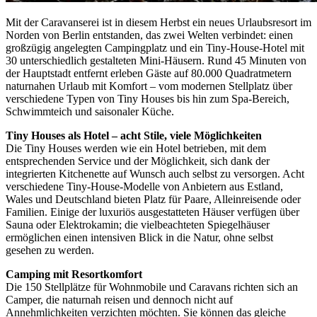
Mit der Caravanserei ist in diesem Herbst ein neues Urlaubsresort im
Norden von Berlin entstanden, das zwei Welten verbindet: einen
großzügig angelegten Campingplatz und ein Tiny-House-Hotel mit
30 unterschiedlich gestalteten Mini-Häusern. Rund 45 Minuten von
der Hauptstadt entfernt erleben Gäste auf 80.000 Quadratmetern
naturnahen Urlaub mit Komfort – vom modernen Stellplatz über
verschiedene Typen von Tiny Houses bis hin zum Spa-Bereich,
Schwimmteich und saisonaler Küche.
Tiny Houses als Hotel – acht Stile, viele Möglichkeiten
Die Tiny Houses werden wie ein Hotel betrieben, mit dem
entsprechenden Service und der Möglichkeit, sich dank der
integrierten Kitchenette auf Wunsch auch selbst zu versorgen. Acht
verschiedene Tiny-House-Modelle von Anbietern aus Estland,
Wales und Deutschland bieten Platz für Paare, Alleinreisende oder
Familien. Einige der luxuriös ausgestatteten Häuser verfügen über
Sauna oder Elektrokamin; die vielbeachteten Spiegelhäuser
ermöglichen einen intensiven Blick in die Natur, ohne selbst
gesehen zu werden.
Camping mit Resortkomfort
Die 150 Stellplätze für Wohnmobile und Caravans richten sich an
Camper, die naturnah reisen und dennoch nicht auf
Annehmlichkeiten verzichten möchten. Sie können das gleiche