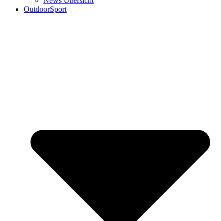
News Übersicht
OutdoorSport