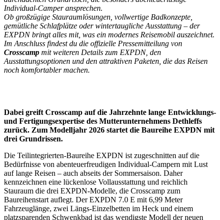
Individual-Camper ansprechen.
Ob großzügige Stauraumlösungen, vollwertige Badkonzepte,
gemütliche Schlafplätze oder wintertaugliche Ausstattung – der
EXPDN bringt alles mit, was ein modernes Reisemobil auszeichnet.
Im Anschluss findest du die offizielle Pressemitteilung von
Crosscamp
mit weiteren Details zum EXPDN, den
Ausstattungsoptionen und den attraktiven Paketen, die das Reisen
noch komfortabler machen.
Dabei greift Crosscamp auf die Jahrzehnte lange Entwicklungs-
und Fertigungsexpertise des Mutterunternehmens Dethleffs
zurück. Zum Modelljahr 2026 startet die Baureihe EXPDN mit
drei Grundrissen.
Die Teilintegrierten-Baureihe EXPDN ist zugeschnitten auf die
Bedürfnisse von abenteuerfreudigen Individual-Campern mit Lust
auf lange Reisen – auch abseits der Sommersaison. Daher
kennzeichnen eine lückenlose Vollausstattung und reichlich
Stauraum die drei EXPDN-Modelle, die Crosscamp zum
Baureihenstart auflegt. Der EXPDN 7.0 E mit 6,99 Meter
Fahrzeuglänge, zwei Längs-Einzelbetten im Heck und einem
platzsparenden Schwenkbad ist das wendigste Modell der neuen