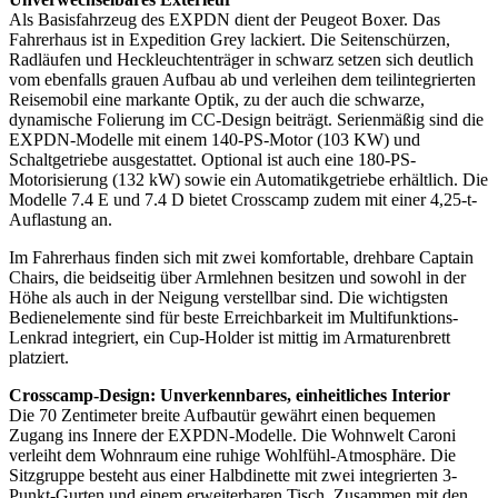
Als Basisfahrzeug des EXPDN dient der Peugeot Boxer. Das
Fahrerhaus ist in Expedition Grey lackiert. Die Seitenschürzen,
Radläufen und Heckleuchtenträger in schwarz setzen sich deutlich
vom ebenfalls grauen Aufbau ab und verleihen dem teilintegrierten
Reisemobil eine markante Optik, zu der auch die schwarze,
dynamische Folierung im CC-Design beiträgt. Serienmäßig sind die
EXPDN-Modelle mit einem 140-PS-Motor (103 KW) und
Schaltgetriebe ausgestattet. Optional ist auch eine 180-PS-
Motorisierung (132 kW) sowie ein Automatikgetriebe erhältlich. Die
Modelle 7.4 E und 7.4 D bietet Crosscamp zudem mit einer 4,25-t-
Auflastung an.
Im Fahrerhaus finden sich mit zwei komfortable, drehbare Captain
Chairs, die beidseitig über Armlehnen besitzen und sowohl in der
Höhe als auch in der Neigung verstellbar sind. Die wichtigsten
Bedienelemente sind für beste Erreichbarkeit im Multifunktions-
Lenkrad integriert, ein Cup-Holder ist mittig im Armaturenbrett
platziert.
Crosscamp-Design: Unverkennbares, einheitliches Interior
Die 70 Zentimeter breite Aufbautür gewährt einen bequemen
Zugang ins Innere der EXPDN-Modelle. Die Wohnwelt Caroni
verleiht dem Wohnraum eine ruhige Wohlfühl-Atmosphäre. Die
Sitzgruppe besteht aus einer Halbdinette mit zwei integrierten 3-
Punkt-Gurten und einem erweiterbaren Tisch. Zusammen mit den