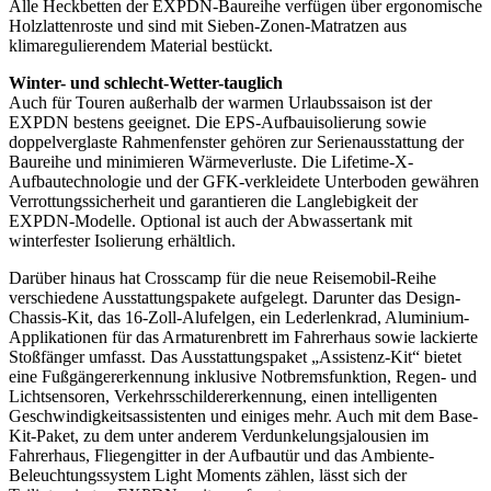
Alle Heckbetten der EXPDN-Baureihe verfügen über ergonomische
Holzlattenroste und sind mit Sieben-Zonen-Matratzen aus
klimaregulierendem Material bestückt.
Winter- und schlecht-Wetter-tauglich
Auch für Touren außerhalb der warmen Urlaubssaison ist der
EXPDN bestens geeignet. Die EPS-Aufbauisolierung sowie
doppelverglaste Rahmenfenster gehören zur Serienausstattung der
Baureihe und minimieren Wärmeverluste. Die Lifetime-X-
Aufbautechnologie und der GFK-verkleidete Unterboden gewähren
Verrottungssicherheit und garantieren die Langlebigkeit der
EXPDN-Modelle. Optional ist auch der Abwassertank mit
winterfester Isolierung erhältlich.
Darüber hinaus hat Crosscamp für die neue Reisemobil-Reihe
verschiedene Ausstattungspakete aufgelegt. Darunter das Design-
Chassis-Kit, das 16-Zoll-Alufelgen, ein Lederlenkrad, Aluminium-
Applikationen für das Armaturenbrett im Fahrerhaus sowie lackierte
Stoßfänger umfasst. Das Ausstattungspaket „Assistenz-Kit“ bietet
eine Fußgängererkennung inklusive Notbremsfunktion, Regen- und
Lichtsensoren, Verkehrsschildererkennung, einen intelligenten
Geschwindigkeitsassistenten und einiges mehr. Auch mit dem Base-
Kit-Paket, zu dem unter anderem Verdunkelungsjalousien im
Fahrerhaus, Fliegengitter in der Aufbautür und das Ambiente-
Beleuchtungssystem Light Moments zählen, lässt sich der