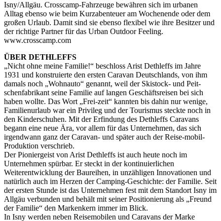
Isny/Allgäu. Crosscamp-Fahrzeuge bewähren sich im urbanen
Alltag ebenso wie beim Kurzabenteuer am Wochenende oder dem
großen Urlaub. Damit sind sie ebenso flexibel wie ihre Besitzer und
der richtige Partner für das Urban Outdoor Feeling.
www.crosscamp.com
ÜBER DETHLEFFS
„Nicht ohne meine Familie!“ beschloss Arist Dethleffs im Jahre
1931 und konstruierte den ersten Caravan Deutschlands, von ihm
damals noch „Wohnauto“ genannt, weil der Skistock- und Peit-
schenfabrikant seine Familie auf langen Geschäftsreisen bei sich
haben wollte. Das Wort „Frei-zeit“ kannten bis dahin nur wenige,
Familienurlaub war ein Privileg und der Tourismus steckte noch in
den Kinderschuhen. Mit der Erfindung des Dethleffs Caravans
begann eine neue Ära, vor allem für das Unternehmen, das sich
irgendwann ganz der Caravan- und später auch der Reise-mobil-
Produktion verschrieb.
Der Pioniergeist von Arist Dethleffs ist auch heute noch im
Unternehmen spürbar. Er steckt in der kontinuierlichen
Weiterentwicklung der Baureihen, in unzähligen Innovationen und
natürlich auch im Herzen der Camping-Geschichte: der Familie. Seit
der ersten Stunde ist das Unternehmen fest mit dem Standort Isny im
Allgäu verbunden und behält mit seiner Positionierung als „Freund
der Familie“ den Markenkern immer im Blick.
In Isny werden neben Reisemobilen und Caravans der Marke