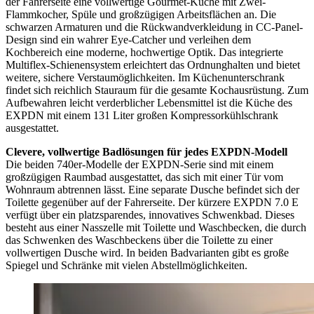
der Fahrerseite eine vollwertige Gourmet-Küche mit Zwei-
Flammkocher, Spüle und großzügigen Arbeitsflächen an. Die
schwarzen Armaturen und die Rückwandverkleidung in CC-Panel-
Design sind ein wahrer Eye-Catcher und verleihen dem
Kochbereich eine moderne, hochwertige Optik. Das integrierte
Multiflex-Schienensystem erleichtert das Ordnunghalten und bietet
weitere, sichere Verstaumöglichkeiten. Im Küchenunterschrank
findet sich reichlich Stauraum für die gesamte Kochausrüstung. Zum
Aufbewahren leicht verderblicher Lebensmittel ist die Küche des
EXPDN mit einem 131 Liter großen Kompressorkühlschrank
ausgestattet.
Clevere, vollwertige Badlösungen für jedes EXPDN-Modell
Die beiden 740er-Modelle der EXPDN-Serie sind mit einem
großzügigen Raumbad ausgestattet, das sich mit einer Tür vom
Wohnraum abtrennen lässt. Eine separate Dusche befindet sich der
Toilette gegenüber auf der Fahrerseite. Der kürzere EXPDN 7.0 E
verfügt über ein platzsparendes, innovatives Schwenkbad. Dieses
besteht aus einer Nasszelle mit Toilette und Waschbecken, die durch
das Schwenken des Waschbeckens über die Toilette zu einer
vollwertigen Dusche wird. In beiden Badvarianten gibt es große
Spiegel und Schränke mit vielen Abstellmöglichkeiten.