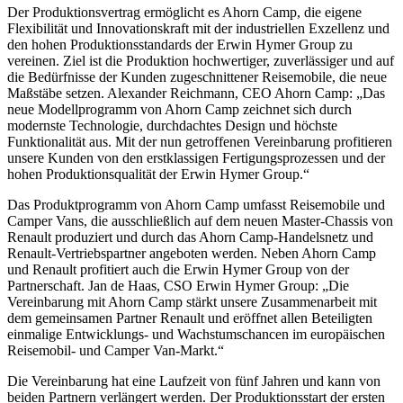
Der Produktionsvertrag ermöglicht es Ahorn Camp, die eigene
Flexibilität und Innovationskraft mit der industriellen Exzellenz und
den hohen Produktionsstandards der Erwin Hymer Group zu
vereinen. Ziel ist die Produktion hochwertiger, zuverlässiger und auf
die Bedürfnisse der Kunden zugeschnittener Reisemobile, die neue
Maßstäbe setzen. Alexander Reichmann, CEO Ahorn Camp: „Das
neue Modellprogramm von Ahorn Camp zeichnet sich durch
modernste Technologie, durchdachtes Design und höchste
Funktionalität aus. Mit der nun getroffenen Vereinbarung profitieren
unsere Kunden von den erstklassigen Fertigungsprozessen und der
hohen Produktionsqualität der Erwin Hymer Group.“
Das Produktprogramm von Ahorn Camp umfasst Reisemobile und
Camper Vans, die ausschließlich auf dem neuen Master-Chassis von
Renault produziert und durch das Ahorn Camp-Handelsnetz und
Renault-Vertriebspartner angeboten werden. Neben Ahorn Camp
und Renault profitiert auch die Erwin Hymer Group von der
Partnerschaft. Jan de Haas, CSO Erwin Hymer Group: „Die
Vereinbarung mit Ahorn Camp stärkt unsere Zusammenarbeit mit
dem gemeinsamen Partner Renault und eröffnet allen Beteiligten
einmalige Entwicklungs- und Wachstumschancen im europäischen
Reisemobil- und Camper Van-Markt.“
Die Vereinbarung hat eine Laufzeit von fünf Jahren und kann von
beiden Partnern verlängert werden. Der Produktionsstart der ersten