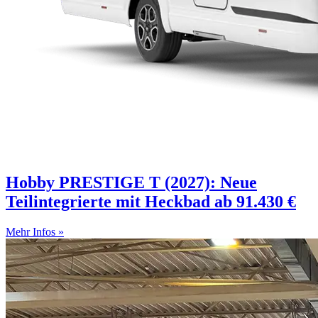
Hobby PRESTIGE T (2027): Neue
Teilintegrierte mit Heckbad ab 91.430 €
Mehr Infos »