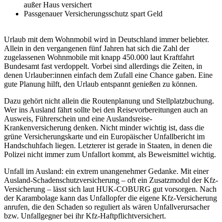
außer Haus versichert
Passgenauer Versicherungsschutz spart Geld
Urlaub mit dem Wohnmobil wird in Deutschland immer beliebter.
Allein in den vergangenen fünf Jahren hat sich die Zahl der
zugelassenen Wohnmobile mit knapp 450.000 laut Kraftfahrt
Bundesamt fast verdoppelt. Vorbei sind allerdings die Zeiten, in
denen Urlauber:innen einfach dem Zufall eine Chance gaben. Eine
gute Planung hilft, den Urlaub entspannt genießen zu können.
Dazu gehört nicht allein die Routenplanung und Stellplatzbuchung.
Wer ins Ausland fährt sollte bei den Reisevorbereitungen auch an
Ausweis, Führerschein und eine Auslandsreise-
Krankenversicherung denken. Nicht minder wichtig ist, dass die
grüne Versicherungskarte und ein Europäischer Unfallbericht im
Handschuhfach liegen. Letzterer ist gerade in Staaten, in denen die
Polizei nicht immer zum Unfallort kommt, als Beweismittel wichtig.
Unfall im Ausland: ein extrem unangenehmer Gedanke. Mit einer
Ausland-Schadenschutzversicherung – oft ein Zusatzmodul der Kfz-
Versicherung – lässt sich laut HUK-COBURG gut vorsorgen. Nach
der Karambolage kann das Unfallopfer die eigene Kfz-Versicherung
anrufen, die den Schaden so reguliert als wären Unfallverursacher
bzw. Unfallgegner bei ihr Kfz-Haftpflichtversichert.