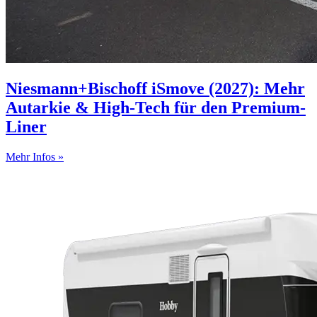
Niesmann+Bischoff iSmove (2027): Mehr
Autarkie & High-Tech für den Premium-
Liner
Mehr Infos »