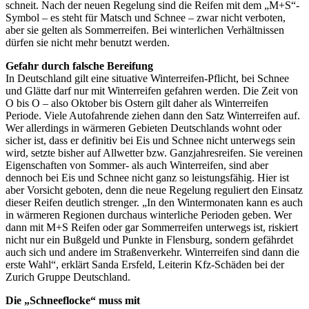
schneit. Nach der neuen Regelung sind die Reifen mit dem „M+S“-
Symbol – es steht für Matsch und Schnee – zwar nicht verboten,
aber sie gelten als Sommerreifen. Bei winterlichen Verhältnissen
dürfen sie nicht mehr benutzt werden.
Gefahr durch falsche Bereifung
In Deutschland gilt eine situative Winterreifen-Pflicht, bei Schnee
und Glätte darf nur mit Winterreifen gefahren werden. Die Zeit von
O bis O – also Oktober bis Ostern gilt daher als Winterreifen
Periode. Viele Autofahrende ziehen dann den Satz Winterreifen auf.
Wer allerdings in wärmeren Gebieten Deutschlands wohnt oder
sicher ist, dass er definitiv bei Eis und Schnee nicht unterwegs sein
wird, setzte bisher auf Allwetter bzw. Ganzjahresreifen. Sie vereinen
Eigenschaften von Sommer- als auch Winterreifen, sind aber
dennoch bei Eis und Schnee nicht ganz so leistungsfähig. Hier ist
aber Vorsicht geboten, denn die neue Regelung reguliert den Einsatz
dieser Reifen deutlich strenger. „In den Wintermonaten kann es auch
in wärmeren Regionen durchaus winterliche Perioden geben. Wer
dann mit M+S Reifen oder gar Sommerreifen unterwegs ist, riskiert
nicht nur ein Bußgeld und Punkte in Flensburg, sondern gefährdet
auch sich und andere im Straßenverkehr. Winterreifen sind dann die
erste Wahl“, erklärt Sanda Ersfeld, Leiterin Kfz-Schäden bei der
Zurich Gruppe Deutschland.
Die „Schneeflocke“ muss mit