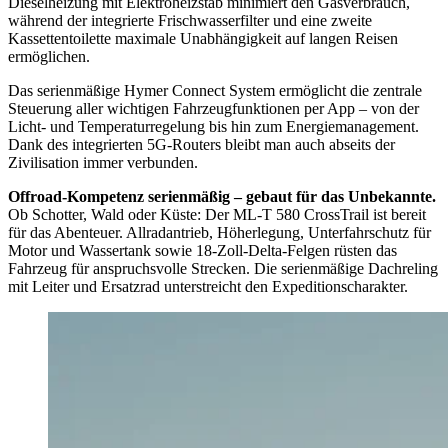
Dieselheizung mit Elektroheizstab minimiert den Gasverbrauch,
während der integrierte Frischwasserfilter und eine zweite
Kassettentoilette maximale Unabhängigkeit auf langen Reisen
ermöglichen.
Das serienmäßige Hymer Connect System ermöglicht die zentrale
Steuerung aller wichtigen Fahrzeugfunktionen per App – von der
Licht- und Temperaturregelung bis hin zum Energiemanagement.
Dank des integrierten 5G-Routers bleibt man auch abseits der
Zivilisation immer verbunden.
Offroad-Kompetenz serienmäßig – gebaut für das Unbekannte.
Ob Schotter, Wald oder Küste: Der ML-T 580 CrossTrail ist bereit
für das Abenteuer. Allradantrieb, Höherlegung, Unterfahrschutz für
Motor und Wassertank sowie 18-Zoll-Delta-Felgen rüsten das
Fahrzeug für anspruchsvolle Strecken. Die serienmäßige Dachreling
mit Leiter und Ersatzrad unterstreicht den Expeditionscharakter.