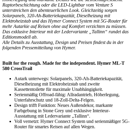
Raptorbeschichtung oder die LED-Lightbar vom Venture S
unterstreichen den abenteuerlichen Look. Gleichzeitig sorgen
Solarpanels, 320-Ah-Batteriekapazität, Dieselheizung mit
Elektroheizstab und das Hymer Connect System mit 5G-Router für
mehr Autarkie auf Reisen ohne auf Komfort verzichten zu müssen.
Das exklusive Interieur mit der Ledervariante „Tallinn“ rundet das
Editionsmodell ab.
Alle Details zu Ausstattung, Design und Preisen findest du in der
folgenden Pressemitteilung von Hymer.
Built for the rough. Made for the independent. Hymer ML-T
580 CrossTrail
Autark unterwegs: Solarpanels, 320-Ah-Batteriekapazität,
Dieselheizung mit Elektroheizstab und zweite
Kassettentoilette für maximale Unabhängigkeit.
Serienmäßig Offroad-fähig: Allradantrieb, Höherlegung,
Unterfahrschutz und 18-Zoll-Delta-Felgen.
Design trifft Funktion: Neues Außendekor, markante
Farbgebung in Stone Grey und exklusive Interieur-
Ausstattung mit Ledervariante „Tallinn“.
Voll vernetzt: Hymer Connect System und serienmäßiger 5G-
Router für smartes Reisen auf allen Wegen.