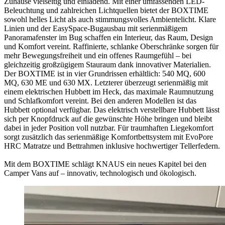
Zuhause vielseitig und einladend. Mit einer umfassenden LED‐
Beleuchtung und zahlreichen Lichtquellen bietet der BOXTIME
sowohl helles Licht als auch stimmungsvolles Ambientelicht. Klare
Linien und der EasySpace‐Bugausbau mit serienmäßigem
Panoramafenster im Bug schaffen ein Interieur, das Raum, Design
und Komfort vereint. Raffinierte, schlanke Oberschränke sorgen für
mehr Bewegungsfreiheit und ein offenes Raumgefühl – bei
gleichzeitig großzügigem Stauraum dank innovativer Materialien.
Der BOXTIME ist in vier Grundrissen erhältlich: 540 MQ, 600
MQ, 630 ME und 630 MX. Letzterer überzeugt serienmäßig mit
einem elektrischen Hubbett im Heck, das maximale Raumnutzung
und Schlafkomfort vereint. Bei den anderen Modellen ist das
Hubbett optional verfügbar. Das elektrisch verstellbare Hubbett lässt
sich per Knopfdruck auf die gewünschte Höhe bringen und bleibt
dabei in jeder Position voll nutzbar. Für traumhaften Liegekomfort
sorgt zusätzlich das serienmäßige Komfortbettsystem mit EvoPore
HRC Matratze und Bettrahmen inklusive hochwertiger Tellerfedern.
Mit dem BOXTIME schlägt KNAUS ein neues Kapitel bei den
Camper Vans auf – innovativ, technologisch und ökologisch.