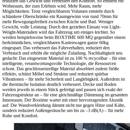
reduziert das Gewicht und verbessert den Komfort. So entsteht ein
Wohnraum, der zum Erlebnis wird. Mehr Raum, mehr
Möglichkeiten: Trotz vergleichbarem Volumen entsteht durch
schlankere Oberschränke ein Raumgewinn von rund 70mm für
mehr Bewegungsfreiheit zwischen Küche und Bad. Weniger
Gewicht, volle Leistung: Durch den gezielten Einsatz von Light‐
Weight‐Materialien wird das Fahrzeug um einiges leichter. So
werden beispielsweise beim BOXTIME 600 MQ gegenüber einem
herkömmlichen, vergleichbaren Kastenwagen ganze 60kg
eingespart. Das verbessert das Fahrverhalten, reduziert den
Verbrauch und erhöht die mögliche Zuladung. Nachhaltigkeit neu
gedacht: Das eingesetzte Material ist zu 100 % recycelbar – für eine
intelligente, verantwortungsvolle Technologie, die Ressourcen
schont. Das geschlossenzellige Material absorbiert zudem Stöße
effektiv, schützt Möbel und Struktur und reduziert spürbar
Vibrationen – für mehr Sicherheit und Langlebigkeit. Außerdem ist
die thermische Isolation deutlich verbessert. Decke und Boden
werden jeweils in einem Stück gefertigt und passen sich exakt der
Fahrzeugstruktur an – für eine gleichmäßige Dämmung im gesamten
Innenraum. Der Boxtime wartet mit einer hervorragenden Akustik
auf: Die Wandverkleidung dämmt nicht nur gegen Hitze und Kälte,
sondern reduziert Außengeräusche um bis zu –3 dB(A) – für mehr
Ruhe und Komfort.