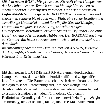
Mit dem neuen
BOXTIME
präsentiert
KNAUS
einen Camper Van,
der Leichtbau, smarte Technik und nachhaltige Materialien zu
einem modernen Gesamtpaket verbindet. Dank der innovativen
Light-Weight-Technology
ist der BOXTIME nicht nur leichter und
sparsamer, sondern bietet auch mehr Platz, eine solide Isolation und
zuverlässige Haltbarkeit – ideal für alle, die Wert auf Komfort,
Design und ein gutes Preis-Leistungs-Verhältnis legen.
Ob recycelbare Materialien, cleverer Stauraum, stylisches Bad ohne
Duschvorhang oder optionale Hubbetten: Der BOXTIME zeigt, wie
ein Camper Van heute aussehen kann – leicht, leise und ökologisch
durchdacht.
Im Anschluss findet ihr alle Details direkt von
KNAUS
, inklusive
der Highlights, Grundrisse und Features, die diesen Camper Van so
interessant für Reisen machen.
Mit dem neuen BOXTIME stellt KNAUS einen durchdachten
Camper Van vor, der Leichtbau, Funktionalität und zeitgemäßen
Komfort vereint. Die Baureihe zeichnet sich durch ihr automotives
und dynamisches Erscheinungsbild, ihre hochwertige und
detailverliebte Verarbeitung sowie ihre besondere thermische und
akustische Isolation aus – ideal für moderne Caravaning‐
Bedürfnisse. Grundlage dafür ist die neu entwickelte Light‐Weight‐
Technology, bei der leistungsfähige, moderne Materialien zum