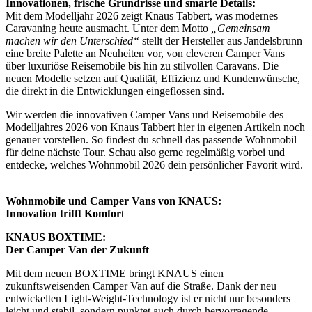
Innovationen, frische Grundrisse und smarte Details:
Mit dem Modelljahr 2026 zeigt Knaus Tabbert, was modernes
Caravaning heute ausmacht. Unter dem Motto
„Gemeinsam
machen wir den Unterschied“
stellt der Hersteller aus Jandelsbrunn
eine breite Palette an Neuheiten vor, von cleveren Camper Vans
über luxuriöse Reisemobile bis hin zu stilvollen Caravans. Die
neuen Modelle setzen auf Qualität, Effizienz und Kundenwünsche,
die direkt in die Entwicklungen eingeflossen sind.
Wir werden die innovativen Camper Vans und Reisemobile des
Modelljahres 2026 von Knaus Tabbert hier in eigenen Artikeln noch
genauer vorstellen. So findest du schnell das passende Wohnmobil
für deine nächste Tour. Schau also gerne regelmäßig vorbei und
entdecke, welches Wohnmobil 2026 dein persönlicher Favorit wird.
Wohnmobile und Camper Vans von KNAUS:
Innovation trifft Komfor
t
KNAUS BOXTIME:
Der Camper Van der Zukunft
Mit dem neuen BOXTIME bringt KNAUS einen
zukunftsweisenden Camper Van auf die Straße. Dank der neu
entwickelten Light-Weight-Technology ist er nicht nur besonders
leicht und stabil, sondern punktet auch durch hervorragende