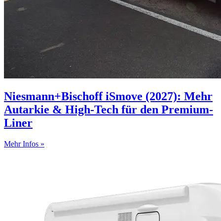
Niesmann+Bischoff iSmove (2027): Mehr
Autarkie & High-Tech für den Premium-
Liner
Mehr Infos »