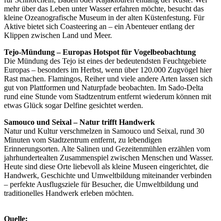
mehr über das Leben unter Wasser erfahren möchte, besucht das
kleine Ozeanografische Museum in der alten Küstenfestung. Für
Aktive bietet sich Coasteering an – ein Abenteuer entlang der
Klippen zwischen Land und Meer.
Tejo-Mündung – Europas Hotspot für Vogelbeobachtung
Die Mündung des Tejo ist eines der bedeutendsten Feuchtgebiete
Europas – besonders im Herbst, wenn über 120.000 Zugvögel hier
Rast machen. Flamingos, Reiher und viele andere Arten lassen sich
gut von Plattformen und Naturpfade beobachten. Im Sado-Delta
rund eine Stunde vom Stadtzentrum entfernt wiederum können mit
etwas Glück sogar Delfine gesichtet werden.
Samouco und Seixal – Natur trifft Handwerk
Natur und Kultur verschmelzen in Samouco und Seixal, rund 30
Minuten vom Stadtzentrum entfernt, zu lebendigen
Erinnerungsorten. Alte Salinen und Gezeitenmühlen erzählen vom
jahrhundertealten Zusammenspiel zwischen Menschen und Wasser.
Heute sind diese Orte liebevoll als kleine Museen eingerichtet, die
Handwerk, Geschichte und Umweltbildung miteinander verbinden
– perfekte Ausflugsziele für Besucher, die Umweltbildung und
traditionelles Handwerk erleben möchten.
Quelle: