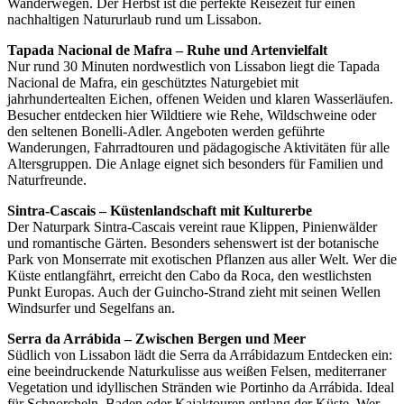
Wanderwegen. Der Herbst ist die perfekte Reisezeit für einen
nachhaltigen Natururlaub rund um Lissabon.
Tapada Nacional de Mafra – Ruhe und Artenvielfalt
Nur rund 30 Minuten nordwestlich von Lissabon liegt die Tapada
Nacional de Mafra, ein geschütztes Naturgebiet mit
jahrhundertealten Eichen, offenen Weiden und klaren Wasserläufen.
Besucher entdecken hier Wildtiere wie Rehe, Wildschweine oder
den seltenen Bonelli-Adler. Angeboten werden geführte
Wanderungen, Fahrradtouren und pädagogische Aktivitäten für alle
Altersgruppen. Die Anlage eignet sich besonders für Familien und
Naturfreunde.
Sintra-Cascais – Küstenlandschaft mit Kulturerbe
Der Naturpark Sintra-Cascais vereint raue Klippen, Pinienwälder
und romantische Gärten. Besonders sehenswert ist der botanische
Park von Monserrate mit exotischen Pflanzen aus aller Welt. Wer die
Küste entlangfährt, erreicht den Cabo da Roca, den westlichsten
Punkt Europas. Auch der Guincho-Strand zieht mit seinen Wellen
Windsurfer und Segelfans an.
Serra da Arrábida – Zwischen Bergen und Meer
Südlich von Lissabon lädt die Serra da Arrábidazum Entdecken ein:
eine beeindruckende Naturkulisse aus weißen Felsen, mediterraner
Vegetation und idyllischen Stränden wie Portinho da Arrábida. Ideal
für Schnorcheln, Baden oder Kajaktouren entlang der Küste. Wer