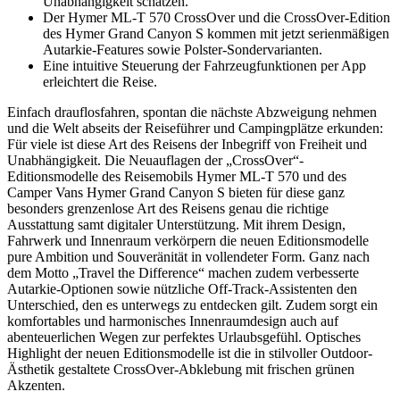
Unabhängigkeit schätzen.
Der Hymer ML-T 570 CrossOver und die CrossOver-Edition
des Hymer Grand Canyon S kommen mit jetzt serienmäßigen
Autarkie-Features sowie Polster-Sondervarianten.
Eine intuitive Steuerung der Fahrzeugfunktionen per App
erleichtert die Reise.
Einfach drauflosfahren, spontan die nächste Abzweigung nehmen
und die Welt abseits der Reiseführer und Campingplätze erkunden:
Für viele ist diese Art des Reisens der Inbegriff von Freiheit und
Unabhängigkeit. Die Neuauflagen der „CrossOver“-
Editionsmodelle des Reisemobils Hymer ML-T 570 und des
Camper Vans Hymer Grand Canyon S bieten für diese ganz
besonders grenzenlose Art des Reisens genau die richtige
Ausstattung samt digitaler Unterstützung. Mit ihrem Design,
Fahrwerk und Innenraum verkörpern die neuen Editionsmodelle
pure Ambition und Souveränität in vollendeter Form. Ganz nach
dem Motto „Travel the Difference“ machen zudem verbesserte
Autarkie-Optionen sowie nützliche Off-Track-Assistenten den
Unterschied, den es unterwegs zu entdecken gilt. Zudem sorgt ein
komfortables und harmonisches Innenraumdesign auch auf
abenteuerlichen Wegen zur perfektes Urlaubsgefühl. Optisches
Highlight der neuen Editionsmodelle ist die in stilvoller Outdoor-
Ästhetik gestaltete CrossOver-Abklebung mit frischen grünen
Akzenten.