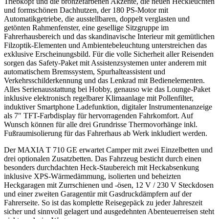
Triebkopf und die bronzefarbenen Akzente, die neuen Heckleuchten
und formschönen Dachhutzen, der 180 PS-Motor mit
Automatikgetriebe, die ausstellbaren, doppelt verglasten und
getönten Rahmenfenster, eine gesellige Sitzgruppe im
Fahrerhausbereich und das skandinavische Interieur mit gemütlichen
Filzoptik-Elementen und Ambientebeleuchtung unterstreichen das
exklusive Erscheinungsbild. Für die volle Sicherheit aller Reisenden
sorgen das Safety-Paket mit Assistenzsystemen unter anderem mit
automatischem Bremssystem, Spurhalteassistent und
Verkehrsschilderkennung und das Lenkrad mit Bedienelementen.
Alles Serienausstattung bei Hobby, genauso wie das Lounge-Paket
inklusive elektronisch regelbarer Klimaanlage mit Pollenfilter,
induktiver Smartphone Ladefunktion, digitaler Instrumentenanzeige
als 7″ TFT-Farbdisplay für hervorragenden Fahrkomfort. Auf
Wunsch können für alle drei Grundrisse Thermovorhänge inkl.
Fußraumisolierung für das Fahrerhaus ab Werk inkludiert werden.
Der MAXIA T 710 GE erwartet Camper mit zwei Einzelbetten und
drei optionalen Zusatzbetten. Das Fahrzeug besticht durch einen
besonders durchdachten Heck-Staubereich mit Heckabsenkung
inklusive XPS-Wärmedämmung, isolierten und beheizten
Heckgaragen mit Zurrschienen und -ösen, 12 V / 230 V Steckdosen
und einer zweiten Garagentür mit Gasdruckdämpfern auf der
Fahrerseite. So ist das komplette Reisegepäck zu jeder Jahreszeit
sicher und sinnvoll gelagert und ausgedehnten Abenteuerreisen steht