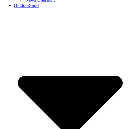
News Übersicht
OutdoorSport