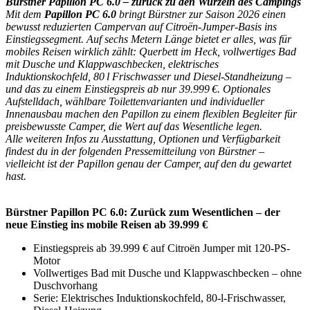
Bürstner Papillon PC 6.0 – zurück zu den Wurzeln des Campings
Mit dem
Papillon PC 6.0
bringt Bürstner zur Saison 2026 einen
bewusst reduzierten Campervan auf Citroën-Jumper-Basis ins
Einstiegssegment. Auf sechs Metern Länge bietet er alles, was für
mobiles Reisen wirklich zählt: Querbett im Heck, vollwertiges Bad
mit Dusche und Klappwaschbecken, elektrisches
Induktionskochfeld, 80 l Frischwasser und Diesel-Standheizung –
und das zu einem Einstiegspreis ab nur 39.999 €. Optionales
Aufstelldach, wählbare Toilettenvarianten und individueller
Innenausbau machen den Papillon zu einem flexiblen Begleiter für
preisbewusste Camper, die Wert auf das Wesentliche legen.
Alle weiteren Infos zu Ausstattung, Optionen und Verfügbarkeit
findest du in der folgenden Pressemitteilung von Bürstner –
vielleicht ist der Papillon genau der Camper, auf den du gewartet
hast.
Bürstner Papillon PC 6.0: Zurück zum Wesentlichen – der
neue Einstieg ins mobile Reisen ab 39.999 €
Einstiegspreis ab 39.999 € auf Citroën Jumper mit 120-PS-
Motor
Vollwertiges Bad mit Dusche und Klappwaschbecken – ohne
Duschvorhang
Serie: Elektrisches Induktionskochfeld, 80-l-Frischwasser,