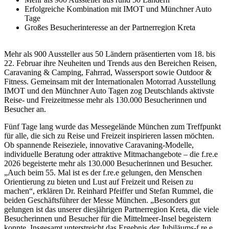
Erfolgreiche Kombination mit IMOT und Münchner Auto
Tage
Großes Besucherinteresse an der Partnerregion Kreta
Mehr als 900 Aussteller aus 50 Ländern präsentierten vom 18. bis
22. Februar ihre Neuheiten und Trends aus den Bereichen Reisen,
Caravaning & Camping, Fahrrad, Wassersport sowie Outdoor &
Fitness. Gemeinsam mit der Internationalen Motorrad Ausstellung
IMOT und den Münchner Auto Tagen zog Deutschlands aktivste
Reise- und Freizeitmesse mehr als 130.000 Besucherinnen und
Besucher an.
Fünf Tage lang wurde das Messegelände München zum Treffpunkt
für alle, die sich zu Reise und Freizeit inspirieren lassen möchten.
Ob spannende Reiseziele, innovative Caravaning-Modelle,
individuelle Beratung oder attraktive Mitmachangebote – die f.re.e
2026 begeisterte mehr als 130.000 Besucherinnen und Besucher.
„Auch beim 55. Mal ist es der f.re.e gelungen, den Menschen
Orientierung zu bieten und Lust auf Freizeit und Reisen zu
machen“, erklären Dr. Reinhard Pfeiffer und Stefan Rummel, die
beiden Geschäftsführer der Messe München. „Besonders gut
gelungen ist das unserer diesjährigen Partnerregion Kreta, die viele
Besucherinnen und Besucher für die Mittelmeer-Insel begeistern
konnte. Insgesamt unterstreicht das Ergebnis der Jubiläums-f.re.e