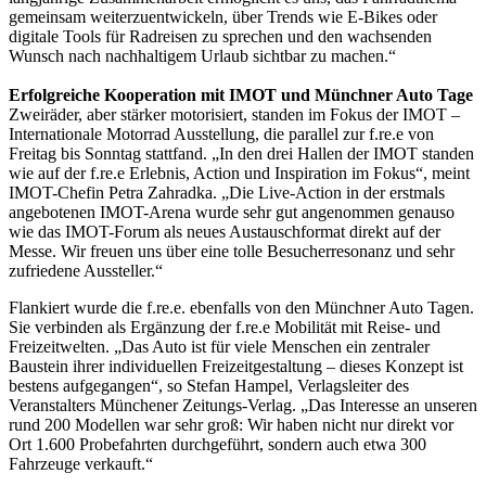
gemeinsam weiterzuentwickeln, über Trends wie E-Bikes oder
digitale Tools für Radreisen zu sprechen und den wachsenden
Wunsch nach nachhaltigem Urlaub sichtbar zu machen.“
Erfolgreiche Kooperation mit IMOT und Münchner Auto Tage
Zweiräder, aber stärker motorisiert, standen im Fokus der IMOT –
Internationale Motorrad Ausstellung, die parallel zur f.re.e von
Freitag bis Sonntag stattfand. „In den drei Hallen der IMOT standen
wie auf der f.re.e Erlebnis, Action und Inspiration im Fokus“, meint
IMOT-Chefin Petra Zahradka. „Die Live-Action in der erstmals
angebotenen IMOT-Arena wurde sehr gut angenommen genauso
wie das IMOT-Forum als neues Austauschformat direkt auf der
Messe. Wir freuen uns über eine tolle Besucherresonanz und sehr
zufriedene Aussteller.“
Flankiert wurde die f.re.e. ebenfalls von den Münchner Auto Tagen.
Sie verbinden als Ergänzung der f.re.e Mobilität mit Reise- und
Freizeitwelten. „Das Auto ist für viele Menschen ein zentraler
Baustein ihrer individuellen Freizeitgestaltung – dieses Konzept ist
bestens aufgegangen“, so Stefan Hampel, Verlagsleiter des
Veranstalters Münchener Zeitungs-Verlag. „Das Interesse an unseren
rund 200 Modellen war sehr groß: Wir haben nicht nur direkt vor
Ort 1.600 Probefahrten durchgeführt, sondern auch etwa 300
Fahrzeuge verkauft.“