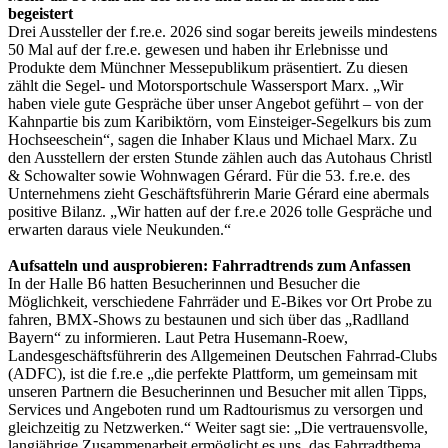
begeistert
Drei Aussteller der f.re.e. 2026 sind sogar bereits jeweils mindestens
50 Mal auf der f.re.e. gewesen und haben ihr Erlebnisse und
Produkte dem Münchner Messepublikum präsentiert. Zu diesen
zählt die Segel- und Motorsportschule Wassersport Marx. „Wir
haben viele gute Gespräche über unser Angebot geführt – von der
Kahnpartie bis zum Karibiktörn, vom Einsteiger-Segelkurs bis zum
Hochseeschein“, sagen die Inhaber Klaus und Michael Marx. Zu
den Ausstellern der ersten Stunde zählen auch das Autohaus Christl
& Schowalter sowie Wohnwagen Gérard. Für die 53. f.re.e. des
Unternehmens zieht Geschäftsführerin Marie Gérard eine abermals
positive Bilanz. „Wir hatten auf der f.re.e 2026 tolle Gespräche und
erwarten daraus viele Neukunden.“
Aufsatteln und ausprobieren: Fahrradtrends zum Anfassen
In der Halle B6 hatten Besucherinnen und Besucher die
Möglichkeit, verschiedene Fahrräder und E-Bikes vor Ort Probe zu
fahren, BMX-Shows zu bestaunen und sich über das „Radlland
Bayern“ zu informieren. Laut Petra Husemann-Roew,
Landesgeschäftsführerin des Allgemeinen Deutschen Fahrrad-Clubs
(ADFC), ist die f.re.e „die perfekte Plattform, um gemeinsam mit
unseren Partnern die Besucherinnen und Besucher mit allen Tipps,
Services und Angeboten rund um Radtourismus zu versorgen und
gleichzeitig zu Netzwerken.“ Weiter sagt sie: „Die vertrauensvolle,
langjährige Zusammenarbeit ermöglicht es uns, das Fahrradthema