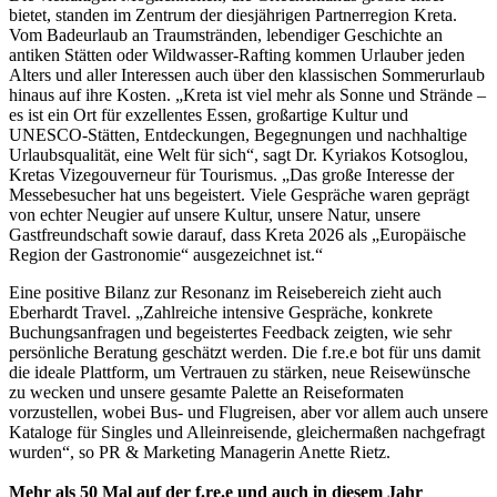
bietet, standen im Zentrum der diesjährigen Partnerregion Kreta.
Vom Badeurlaub an Traumstränden, lebendiger Geschichte an
antiken Stätten oder Wildwasser-Rafting kommen Urlauber jeden
Alters und aller Interessen auch über den klassischen Sommerurlaub
hinaus auf ihre Kosten. „Kreta ist viel mehr als Sonne und Strände –
es ist ein Ort für exzellentes Essen, großartige Kultur und
UNESCO-Stätten, Entdeckungen, Begegnungen und nachhaltige
Urlaubsqualität, eine Welt für sich“, sagt Dr. Kyriakos Kotsoglou,
Kretas Vizegouverneur für Tourismus. „Das große Interesse der
Messebesucher hat uns begeistert. Viele Gespräche waren geprägt
von echter Neugier auf unsere Kultur, unsere Natur, unsere
Gastfreundschaft sowie darauf, dass Kreta 2026 als „Europäische
Region der Gastronomie“ ausgezeichnet ist.“
Eine positive Bilanz zur Resonanz im Reisebereich zieht auch
Eberhardt Travel. „Zahlreiche intensive Gespräche, konkrete
Buchungsanfragen und begeistertes Feedback zeigten, wie sehr
persönliche Beratung geschätzt werden. Die f.re.e bot für uns damit
die ideale Plattform, um Vertrauen zu stärken, neue Reisewünsche
zu wecken und unsere gesamte Palette an Reiseformaten
vorzustellen, wobei Bus- und Flugreisen, aber vor allem auch unsere
Kataloge für Singles und Alleinreisende, gleichermaßen nachgefragt
wurden“, so PR & Marketing Managerin Anette Rietz.
Mehr als 50 Mal auf der f.re.e und auch in diesem Jahr