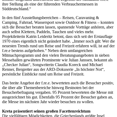
ihre Stellung als eine der führenden Verbrauchermessen in
Süddeutschland.“
In den fünf Ausstellungsbereichen – Reisen, Caravaning &
Camping, Fahrrad, Wassersport sowie Outdoor & Fitness – konnten
sich die Besucher beraten lassen, spannende Vorträge anhören, aber
auch selbst Klettern, Paddeln, Tauchen und vieles mehr.
Projektleiterin Katrin Leideritz betont, dass sich seit der Erstauflage
1970 eines eigentlich nicht geändert habe. „Immer noch gilt: Wer die
neuesten Trends rund um Reise und Freizeit erfahren will, ist auf der
f.re.e bestens aufgehoben.“ Neben dem umfangreichen
Mitmachprogramm und den vielen Beratungsangeboten in sieben
Messehallen gewährten Prominente wie Julian Janssen, bekannt als
„Checker Julian“, Songwriterin Claudia Koreck und Michael
Renner, Bergretter aus der ARD-Dokuserie „In höchster Not“,
persönliche Einblicke rund um Reise und Freizeit.
Das breite Angebot der f.re.e. bewerteten auch die Besucher positiv,
die über alle Themenbereiche hinweg Bestnoten bei der
Besucherbefragung vergaben. 95 Prozent bewerteten die Messe mit
ausgezeichnet bis gut. Ebenfalls 95 Prozent der Besucher gaben an,
die Messe im nächsten Jahr wieder besuchen zu wollen.
Kreta präsentiert seinen großen Facettenreichtum
Die vielfältigen Möglichkeiten, die Griechenlands größte Insel