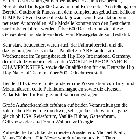
Auftritt des diesjährigen Partnerlandes USA im Reisebereich,
Norddeutschlands größte Caravan- und Reisemobil-Ausstellung, der
Bereich Outdoor & Fitness mit dem komplett ausgebuchten bellicon
JUMPING Event sowie die stark gewachsene Präsentation von
neuesten Automobilen. Alle Modelle konnten von den Besuchern
zur Probe gefahren werden. Über 600 Besucher nutzten diese
Gelegenheit und starteten direkt vom Messegelände zur Testfahrt.
Sehr stark frequentiert waren auch der Fahrradbereich und die
dazugehörigen Teststrecken. Parallel zur ABF fanden am
Wochenende im Tagungsbereich Hip Hop International Germany,
der offizielle Vorentscheid zu den WORLD HIP HOP DANCE
CHAMPIONSHIPS, sowie die Qualifikation für das Deutsche Hip
Hop National Team mit über 500 Teilnehmern statt.
Bei der B.I.G. waren unter anderem die Präsentation von Tiny- und
Modulhäusern echte Publikumsmagneten sowie die diversen
Anlaufstellen für Energie- und Sanierungsfragen.
Große Aufmerksamkeit erfuhren auf beiden Veranstaltungen die
zahlreichen Foren, die durchweg sehr gut besucht waren – ganz
gleich ob USA-Reiseforum, Vanlife-Bühne, Gartenforum,
Grillshow oder das Forum Wohnen & Energie.
Zufriedenheit auch bei den meisten Ausstellern. Michael Kraft,
Knaus Tabbert: „Die Messe war durchweg positiv.“ Timo