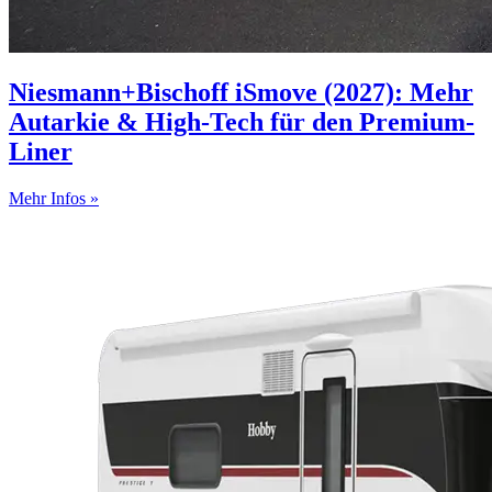
Niesmann+Bischoff iSmove (2027): Mehr
Autarkie & High-Tech für den Premium-
Liner
Mehr Infos »