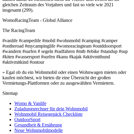
gleichen Zeitraum des Vorjahres und fast so viele wie 2021
insgesamt (299).
WomoRacingTeam - Global Alliance
The RacingTeam
#vanlife #camperlife #mobil #wohnmobil #camping #camper
#ontheroad #mycampinglife #womoracingteam #outddoorsport
#wandern #surfen # segeln #radfahren #mtb #ebike #standup #sup
#kiten #wassersport #surfen #kanu #kajak #aktivmithund
#aktivmitkind #ontour
» Egal ob du ein Wohnmobil oder einen Wohnwagen mieten oder
kaufen möchtest, wir bieten dir eine Übersicht der großen
Vermietungs-Plattformen oder zu ausgewählten Vermietern.
Sitemap
Womo & Vanlife
Zuladungsrechner für dein Wohnmobil
Wohnmobil Reisegepäck Checkliste
OutdoorSport
Gesundheit & Ernährung
Neue Wohnmobilmodelle