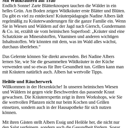
Mit Wildkräutern auf Trab
Endlich Sonne! Zarte Blätterknospen tauchen die Wälder in ein
helles Grün. Am Boden zeigen Wildkräuter erste Blätter und Blüten.
Da gibt es viel zu entdecken! Kräuterpädagogin Nadine Albers lädt
regelmäßig zu Kräuterwanderungen für die ganze Familie ein. Wenn
Sie in Wiesen und Wäldern auf der Jagd nach Giersch, Gundermann
& Co. ist, erzählt sie vom heimischen Superfood: „Kräuter sind eine
Schatzkiste an Mineralstoffen, Vitaminen und anderen wichtigen
Inhaltsstoffen. Wir könnten mit dem, was im Wald alles wächst,
durchaus überleben.“
Das Gelernte können Sie direkt anwenden. Bei Nadine Albers
lernen Sie, wie Sie die gesammelten Wildkräuter in der Küche
verwenden und so etwas für Ihre Gesundheit tun. Grillen kann man
mit Kräutern natürlich auch. Albers hat wertvolle Tipps.
Heilöle und Räucherwerk
Willkommen in der Hexenküche! In unseren heimischen Wiesen
und Wäldern ist gegen viele Beschwerden das passende Kraut
gewachsen. Die Kräuterexpertin zeigt in ihren Workshops, wie Sie
die wertvollen Pflanzen nicht nur beim Kochen und Grillen
einsetzen, sondern auch in der Hausapotheke für sich nutzen
können.
Mit ihren Gästen stellt Albers Essig und Heilöle her, die nicht nur
den Salat verfeinern, sondern auch die Gesundheit fördern. Sogar