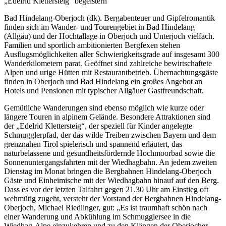
„Edelrid Klettersteig“ begeistern
Bad Hindelang-Oberjoch (dk). Bergabenteuer und Gipfelromantik
finden sich im Wander- und Tourengebiet in Bad Hindelang
(Allgäu) und der Hochtallage in Oberjoch und Unterjoch vielfach.
Familien und sportlich ambitionierten Bergfexen stehen
Ausflugsmöglichkeiten aller Schwierigkeitsgrade auf insgesamt 300
Wanderkilometern parat. Geöffnet sind zahlreiche bewirtschaftete
Alpen und urige Hütten mit Restaurantbetrieb. Übernachtungsgäste
finden in Oberjoch und Bad Hindelang ein großes Angebot an
Hotels und Pensionen mit typischer Allgäuer Gastfreundschaft.
Gemütliche Wanderungen sind ebenso möglich wie kurze oder
längere Touren in alpinem Gelände. Besondere Attraktionen sind
der „Edelrid Klettersteig“, der speziell für Kinder angelegte
Schmugglerpfad, der das wilde Treiben zwischen Bayern und dem
grenznahen Tirol spielerisch und spannend erläutert, das
naturbelassene und gesundheitsfördernde Hochmoorbad sowie die
Sonnenuntergangsfahrten mit der Wiedhagbahn. An jedem zweiten
Dienstag im Monat bringen die Bergbahnen Hindelang-Oberjoch
Gäste und Einheimische mit der Wiedhagbahn hinauf auf den Berg.
Dass es vor der letzten Talfahrt gegen 21.30 Uhr am Einstieg oft
wehmütig zugeht, versteht der Vorstand der Bergbahnen Hindelang-
Oberjoch, Michael Riedlinger, gut: „Es ist traumhaft schön nach
einer Wanderung und Abkühlung im Schmugglersee in die
Wiedhag-Alpe einzukehren und zu den Klängen der Oberjocher