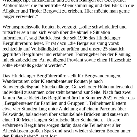
Alphornbläser die farbenfrohe Abendstimmung und den Blick in die
Allgäuer und Tiroler Bergwelt zu erleben. Hier möchte man gerne
länger verweilen.“
Wer anspruchsvolle Routen bevorzugt, „sollte schwindelfrei und
trittsicher sein und sich vorab über die aktuelle Situation
informieren“, sagt Patrick Jost, der seit 1996 das Hindelanger
Bergführerbüro leitet. Er rät dazu „die Bergausrüstung vorab
rechtzeitig auf Vollständigkeit zu prüfen und unsere 25 staatlich
geprüften Bergführer und erfahrenen Tourengeher bei der Planung
mit einzubeziehen. An genügend Proviant sowie einen Hitzeschutz
sollte ebenfalls gedacht werden.“
Das Hindelanger Bergführerbüro stellt für Bergwanderungen,
Wandertouren oder Kletterabenteuer Routen je nach
Schwierigkeitsgrad, Streckenlänge, Gehzeit oder Höhenunterschied
individuell zusammen oder steht beratend zur Seite. Nach fast zwei
Jahren Pause bietet das Bergführerbüro im Sommer 2022 wieder das
„Bergabenteuer für Familien und Gruppen“. Teilnehmer klettern
etwa vier Stunden lang unter Anleitung auf einem Parcours über
Felswände, balancieren über schaukelnde Brücken und sausen an
einer 130 Meter langen Seilrutsche über Schluchten. „Unsere
erfahrenen Bergführer sorgen dafür, dass die Teilnehmer aller
Altersklassen großen Spaß und rasch wieder sicheren Boden unter
den Füßen haben“, sagt Jost.