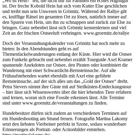
„Wo ist Hein?“ teil, die nicht nur für Familien ein echtes Highlight
ist. Der freche Kobold Hein hat sich vom Kutter Else geschlichen
und treibt nun sein Unwesen in Grömitz. Während der Rallye gilt
es, knifflige Rätsel im gesamten Ort zu lösen, natürlich immer auf
den Spuren von Hein, um ihn zu schnappen und zurück zur Else zu
bringen. Ganz nebenbei lässt sich Grömitz kennenlernen und viel
Zeit an der frischen Ostseeluft verbringen. www.groemitz.de/rallye
Doch der Veranstaltungskalender von Grömitz hat noch mehr zu
bieten: In den Abendstunden geht es auf
Themenfackelwanderungen entlang der Küste. Hier wird die Ostsee
zum Funkeln gebracht und nebenbei erzählt Tourguide Axel Kramer
spannende Anekdoten zur Ostsee, den Piraten oder kombiniert die
Wanderung mit einer Schwarzlicht-Bernsteinsuche. Auf alle
Frühaufstehenden wartet ebenfalls mit Axel eine geführte
Bernsteinsuche, auf der sich alles um das „Gold der Ostsee“ dreht.
Petra Sievers nimmt ihre Gäste mit auf Steilküsten-Entdeckungstour
– hier lässt sich Wissenswertes über die hier lebenden Tiere erfahren
und lernen, woran sich eine Fossile erkennen lässt. Alle Termine
sind unter www.groemitz.de/veranstaltungen zu finden.
Hundebesitzer dürfen sich zudem an verschiedenen Terminen auf
ein Hundeshooting am Strand freuen. Fotografin Martina Lakomy
setzt den liebsten Vierbeiner perfekt in Szene, sodass wunderbare
Erinnerungen als Portrait- oder Actionbilder entstehen.
https://martinalakomy.de/