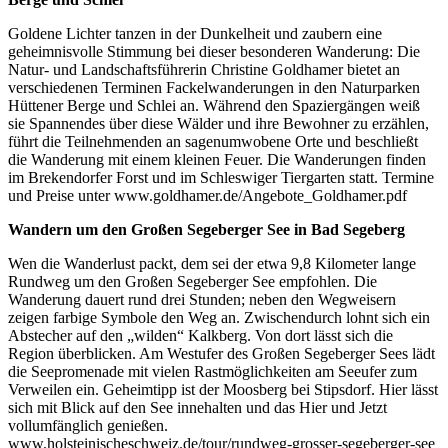
Goldene Lichter tanzen in der Dunkelheit und zaubern eine
geheimnisvolle Stimmung bei dieser besonderen Wanderung: Die
Natur- und Landschaftsführerin Christine Goldhamer bietet an
verschiedenen Terminen Fackelwanderungen in den Naturparken
Hüttener Berge und Schlei an. Während den Spaziergängen weiß
sie Spannendes über diese Wälder und ihre Bewohner zu erzählen,
führt die Teilnehmenden an sagenumwobene Orte und beschließt
die Wanderung mit einem kleinen Feuer. Die Wanderungen finden
im Brekendorfer Forst und im Schleswiger Tiergarten statt. Termine
und Preise unter www.goldhamer.de/Angebote_Goldhamer.pdf
Wandern um den Großen Segeberger See in Bad Segeberg
Wen die Wanderlust packt, dem sei der etwa 9,8 Kilometer lange
Rundweg um den Großen Segeberger See empfohlen. Die
Wanderung dauert rund drei Stunden; neben den Wegweisern
zeigen farbige Symbole den Weg an. Zwischendurch lohnt sich ein
Abstecher auf den „wilden“ Kalkberg. Von dort lässt sich die
Region überblicken. Am Westufer des Großen Segeberger Sees lädt
die Seepromenade mit vielen Rastmöglichkeiten am Seeufer zum
Verweilen ein. Geheimtipp ist der Moosberg bei Stipsdorf. Hier lässt
sich mit Blick auf den See innehalten und das Hier und Jetzt
vollumfänglich genießen.
www.holsteinischeschweiz.de/tour/rundweg-grosser-segeberger-see