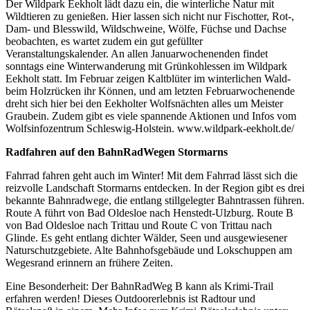
Der Wildpark Eekholt lädt dazu ein, die winterliche Natur mit
Wildtieren zu genießen. Hier lassen sich nicht nur Fischotter, Rot-,
Dam- und Blesswild, Wildschweine, Wölfe, Füchse und Dachse
beobachten, es wartet zudem ein gut gefüllter
Veranstaltungskalender. An allen Januarwochenenden findet
sonntags eine Winterwanderung mit Grünkohlessen im Wildpark
Eekholt statt. Im Februar zeigen Kaltblüter im winterlichen Wald-
beim Holzrücken ihr Können, und am letzten Februarwochenende
dreht sich hier bei den Eekholter Wolfsnächten alles um Meister
Graubein. Zudem gibt es viele spannende Aktionen und Infos vom
Wolfsinfozentrum Schleswig-Holstein. www.wildpark-eekholt.de/
Radfahren auf den BahnRadWegen Stormarns
Fahrrad fahren geht auch im Winter! Mit dem Fahrrad lässt sich die
reizvolle Landschaft Stormarns entdecken. In der Region gibt es drei
bekannte Bahnradwege, die entlang stillgelegter Bahntrassen führen.
Route A führt von Bad Oldesloe nach Henstedt-Ulzburg. Route B
von Bad Oldesloe nach Trittau und Route C von Trittau nach
Glinde. Es geht entlang dichter Wälder, Seen und ausgewiesener
Naturschutzgebiete. Alte Bahnhofsgebäude und Lokschuppen am
Wegesrand erinnern an frühere Zeiten.
Eine Besonderheit: Der BahnRadWeg B kann als Krimi-Trail
erfahren werden! Dieses Outdoorerlebnis ist Radtour und