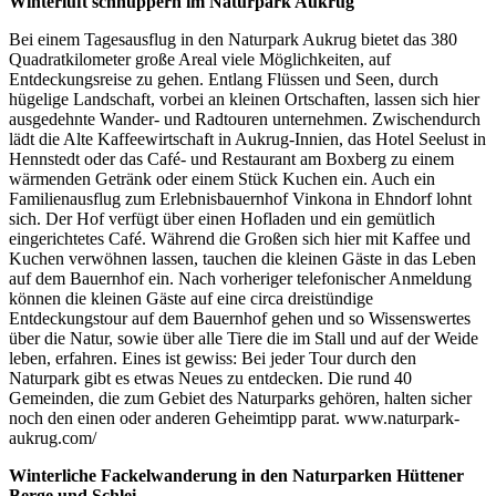
Winterluft schnuppern im Naturpark Aukrug
Bei einem Tagesausflug in den Naturpark Aukrug bietet das 380
Quadratkilometer große Areal viele Möglichkeiten, auf
Entdeckungsreise zu gehen. Entlang Flüssen und Seen, durch
hügelige Landschaft, vorbei an kleinen Ortschaften, lassen sich hier
ausgedehnte Wander- und Radtouren unternehmen. Zwischendurch
lädt die Alte Kaffeewirtschaft in Aukrug-Innien, das Hotel Seelust in
Hennstedt oder das Café- und Restaurant am Boxberg zu einem
wärmenden Getränk oder einem Stück Kuchen ein. Auch ein
Familienausflug zum Erlebnisbauernhof Vinkona in Ehndorf lohnt
sich. Der Hof verfügt über einen Hofladen und ein gemütlich
eingerichtetes Café. Während die Großen sich hier mit Kaffee und
Kuchen verwöhnen lassen, tauchen die kleinen Gäste in das Leben
auf dem Bauernhof ein. Nach vorheriger telefonischer Anmeldung
können die kleinen Gäste auf eine circa dreistündige
Entdeckungstour auf dem Bauernhof gehen und so Wissenswertes
über die Natur, sowie über alle Tiere die im Stall und auf der Weide
leben, erfahren. Eines ist gewiss: Bei jeder Tour durch den
Naturpark gibt es etwas Neues zu entdecken. Die rund 40
Gemeinden, die zum Gebiet des Naturparks gehören, halten sicher
noch den einen oder anderen Geheimtipp parat. www.naturpark-
aukrug.com/
Winterliche Fackelwanderung in den Naturparken Hüttener
Berge und Schlei