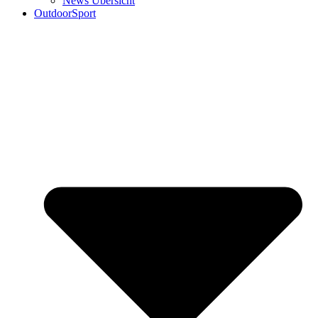
News Übersicht
OutdoorSport