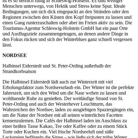
ist es so herrlich ruhig in Schleswig-Holstein. Es sind weniger
Menschen unterwegs, von Hektik und Stress keine Spur. Ideale
Bedingungen, um sich dick eingepackt an den Stränden oder den
Regionen zwischen den Küsten den Kopf freipusten zu lassen und
einen Gang runterzuschalten oder aber im Freien aktiv zu sein. Die
Tourismus-Agentur Schleswig-Holstein GmbH hat ein paar Orte
und Ausflugsziele zusammengetragen, an denen andere Dinge in
den Fokus rücken und sich der Winterblues ganz schnell vergessen
lässt.
NORDSEE
Halbinsel Eiderstedt und St. Peter-Ording außerhalb der
Strandkorbsaison
Die Halbinsel Eiderstedt lädt auch zur Winterzeit mit viel
Erholungsfaktor zum Nordseeurlaub ein. Der Winter ist die perfekte
Jahreszeit, um sich den Wind um die Nase wehen zu lassen und
wohltuende Ruhe zu genießen. Der weitläufige Strand von St.
Peter-Ording und auch der Westerhever Leuchtturm, das
Wahrzeichen der Nordsee, laden zu ausgiebigen Spaziergängen ein,
um die Natur der Nordsee mit all seinen winterlichen Facetten
kennenzulernen. Die Cafés der Halbinsel laden im Anschluss zu
einer heißen Tasse Kakao, Tee oder Kaffee oder zu einem Stück
Torte oder Kuchen ein. Viel frische Nordseeluft und süße
Leckereien beflügeln die Sinne – wie ließe sich der trübe Winter