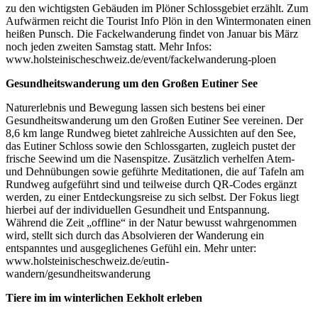
zu den wichtigsten Gebäuden im Plöner Schlossgebiet erzählt. Zum
Aufwärmen reicht die Tourist Info Plön in den Wintermonaten einen
heißen Punsch. Die Fackelwanderung findet von Januar bis März
noch jeden zweiten Samstag statt. Mehr Infos:
www.holsteinischeschweiz.de/event/fackelwanderung-ploen
Gesundheitswanderung um den Großen Eutiner See
Naturerlebnis und Bewegung lassen sich bestens bei einer
Gesundheitswanderung um den Großen Eutiner See vereinen. Der
8,6 km lange Rundweg bietet zahlreiche Aussichten auf den See,
das Eutiner Schloss sowie den Schlossgarten, zugleich pustet der
frische Seewind um die Nasenspitze. Zusätzlich verhelfen Atem-
und Dehnübungen sowie geführte Meditationen, die auf Tafeln am
Rundweg aufgeführt sind und teilweise durch QR-Codes ergänzt
werden, zu einer Entdeckungsreise zu sich selbst. Der Fokus liegt
hierbei auf der individuellen Gesundheit und Entspannung.
Während die Zeit „offline“ in der Natur bewusst wahrgenommen
wird, stellt sich durch das Absolvieren der Wanderung ein
entspanntes und ausgeglichenes Gefühl ein. Mehr unter:
www.holsteinischeschweiz.de/eutin-
wandern/gesundheitswanderung
Tiere im im winterlichen Eekholt erleben