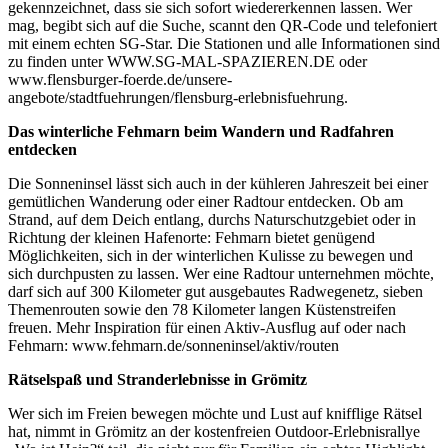
gekennzeichnet, dass sie sich sofort wiedererkennen lassen. Wer
mag, begibt sich auf die Suche, scannt den QR-Code und telefoniert
mit einem echten SG-Star. Die Stationen und alle Informationen sind
zu finden unter WWW.SG-MAL-SPAZIEREN.DE oder
www.flensburger-foerde.de/unsere-
angebote/stadtfuehrungen/flensburg-erlebnisfuehrung.
Das winterliche Fehmarn beim Wandern und Radfahren
entdecken
Die Sonneninsel lässt sich auch in der kühleren Jahreszeit bei einer
gemütlichen Wanderung oder einer Radtour entdecken. Ob am
Strand, auf dem Deich entlang, durchs Naturschutzgebiet oder in
Richtung der kleinen Hafenorte: Fehmarn bietet genügend
Möglichkeiten, sich in der winterlichen Kulisse zu bewegen und
sich durchpusten zu lassen. Wer eine Radtour unternehmen möchte,
darf sich auf 300 Kilometer gut ausgebautes Radwegenetz, sieben
Themenrouten sowie den 78 Kilometer langen Küstenstreifen
freuen. Mehr Inspiration für einen Aktiv-Ausflug auf oder nach
Fehmarn: www.fehmarn.de/sonneninsel/aktiv/routen
Rätselspaß und Stranderlebnisse in Grömitz
Wer sich im Freien bewegen möchte und Lust auf knifflige Rätsel
hat, nimmt in Grömitz an der kostenfreien Outdoor-Erlebnisrallye