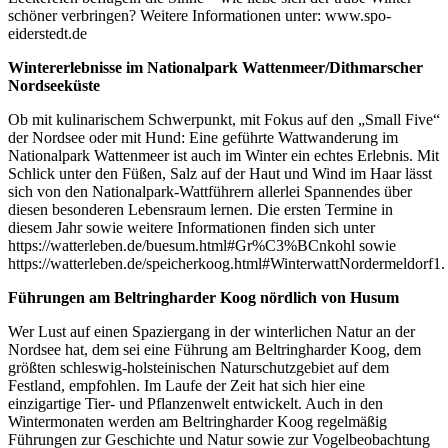
schöner verbringen? Weitere Informationen unter: www.spo-
eiderstedt.de
Wintererlebnisse im Nationalpark Wattenmeer/Dithmarscher
Nordseeküste
Ob mit kulinarischem Schwerpunkt, mit Fokus auf den „Small Five“
der Nordsee oder mit Hund: Eine geführte Wattwanderung im
Nationalpark Wattenmeer ist auch im Winter ein echtes Erlebnis. Mit
Schlick unter den Füßen, Salz auf der Haut und Wind im Haar lässt
sich von den Nationalpark-Wattführern allerlei Spannendes über
diesen besonderen Lebensraum lernen. Die ersten Termine in
diesem Jahr sowie weitere Informationen finden sich unter
https://watterleben.de/buesum.html#Gr%C3%BCnkohl sowie
https://watterleben.de/speicherkoog.html#WinterwattNordermeldorf1.
Führungen am Beltringharder Koog nördlich von Husum
Wer Lust auf einen Spaziergang in der winterlichen Natur an der
Nordsee hat, dem sei eine Führung am Beltringharder Koog, dem
größten schleswig-holsteinischen Naturschutzgebiet auf dem
Festland, empfohlen. Im Laufe der Zeit hat sich hier eine
einzigartige Tier- und Pflanzenwelt entwickelt. Auch in den
Wintermonaten werden am Beltringharder Koog regelmäßig
Führungen zur Geschichte und Natur sowie zur Vogelbeobachtung