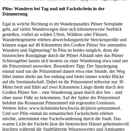
Plön: Wandern bei Tag und mit Fackelschein in der
Dämmerung
Egal in welche Richtung es im Wanderparadies Plöner Seenplatte
geht, auf vielen Wanderwegen lässt sich kilometerweise Seeblick
genießen, vorbei an wilden Ufern, Wäldern oder Flüssen.
Wanderbegeisterte erleben abwechslungsreiche Streckenprofile und
können sogar auf 40 Kilometern den Großen Plöner See umrunden.
Wandern und Sightseeing? In Plön ist beides möglich, denn die
historischen Rundgänge durch die Plöner Altstadt oder das Plöner
Schlossgebiet lassen sich bestens zu einer Wanderung etwa rund um
die Prinzeninsel ausweiten. Besonderer Tipp: Der Spaziergang
einmal rund um die Prinzeninsel dauert etwa eine Stunde, der Weg
führt immer direkt am See entlang und bietet immer wieder Blicke
auf die Seenlandschaft. Dabei ist die Prinzeninsel teilweise nur 30
Meter breit und führt auf zwei Kilometern Länge direkt durch den
Großen Plöner See – eine Wanderung quasi durch den See – und
ohne nasse Füße zu bekommen. Auf der Spitze der Prinzeninsel
belohnt das Restaurant Prinzeninsel mit regionalen Genüssen.
Weitere Infos: www.holsteinischeschweiz.de/ploen-prinzeninsel.
Und wer Plön einmal im romantischen Fackelschein erleben
möchte, unternimmt eine Fackelwanderung durch die Stadt. Das
warme Licht der Fackeln lässt die historischen Häuser geheimnisvoll
leuchten während die Stadtführerin Wissenswertes und Amüsantes