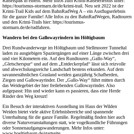
Rätselspaß in einem. Mehr Infos zum Krimi-Rätselerlebnis unter:
https://tourismus-stormarn.de/de/krimi-trail. Neu seit 2022 ist der
Krimi-Trail Kids auf dem BahnRadWeg A – ein Ausflugserlebnis
für die ganze Familie! Alle Infos zu den BahnRadWegen, Radtouren
und den Krimi-Trails hier: https://tourismus-
stormarn.de/de/radfahren.
Wandern bei den Gallowayrindern im Höltigbaum
Drei Rundwanderwege im Höltigbaum und Stellmoorer Tunneltal
laden zu ausgiebigen Spaziergängen auf einer Länge zwischen drei
und vier Kilometern ein. Auf den Rundtouren „Gallo-Way“,
„Gletscherspur“ und auf dem „Entdeckerpfad“ lässt sich reizvolle
und abwechslungsreiche Landschaft bestens erkunden. Auf dem
savannenähnlichen Grasland weiden ganzjährig Schafherden,
Ziegen und Gallowayrinder. Der „Gallo-Way“ führt mitten durch
das Weidegebiet der hier freilebenden Gallowayrinder. Also
aufgepasst: Hin und wieder kann es passieren, dass eine Herde
Rinder den Weg kreuzt!
Ein Besuch der interaktiven Ausstellung im Haus der Wilden
Weiden bietet viele aktive Erlebnisbereiche und spannende
Unterhaltung für die ganze Familie. Regelmäßig finden hier auch
diverse Naturveranstaltungen statt, wie vogelkundliche Führungen
oder Sonnenaufgangswanderungen. Mehr Infos unter:
www.hoeltigbaum.de/startseite