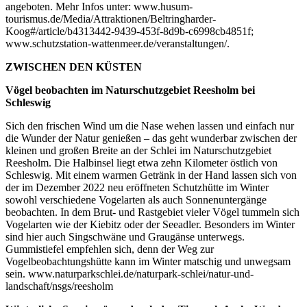
angeboten. Mehr Infos unter: www.husum-
tourismus.de/Media/Attraktionen/Beltringharder-
Koog#/article/b4313442-9439-453f-8d9b-c6998cb4851f;
www.schutzstation-wattenmeer.de/veranstaltungen/.
ZWISCHEN DEN KÜSTEN
Vögel beobachten im Naturschutzgebiet Reesholm bei
Schleswig
Sich den frischen Wind um die Nase wehen lassen und einfach nur
die Wunder der Natur genießen – das geht wunderbar zwischen der
kleinen und großen Breite an der Schlei im Naturschutzgebiet
Reesholm. Die Halbinsel liegt etwa zehn Kilometer östlich von
Schleswig. Mit einem warmen Getränk in der Hand lassen sich von
der im Dezember 2022 neu eröffneten Schutzhütte im Winter
sowohl verschiedene Vogelarten als auch Sonnenuntergänge
beobachten. In dem Brut- und Rastgebiet vieler Vögel tummeln sich
Vogelarten wie der Kiebitz oder der Seeadler. Besonders im Winter
sind hier auch Singschwäne und Graugänse unterwegs.
Gummistiefel empfehlen sich, denn der Weg zur
Vogelbeobachtungshütte kann im Winter matschig und unwegsam
sein. www.naturparkschlei.de/naturpark-schlei/natur-und-
landschaft/nsgs/reesholm