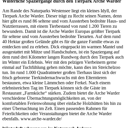
Winterliche Spaziergänge durch den Tierpark Arche Warder
Am Rande des Naturparks Westensee liegt ein kleines Idyll, der
Tierpark Arche Warder. Dieser trägt zu Recht seinen Namen, denn
hier gibt es rund 86 seltene und vom Aussterben bedrohte Haus- und
Nutztierrassen, mit einem Tierbestand von rund 1.200 Tieren zu
bewundern. Damit ist die Arche Warder Europas größter Tierpark
für seltene und vom Aussterben bedrohte Tierarten. Auf dem rund
40 Hektar großen Gelände gibt es für die ganze Familie etwas zu
entdecken und zu erleben. Dick eingepackt im warmen Mantel und
ausgestattet mit Mütze und Handschuhen, ist ein Spaziergang auf
dem rund drei Kilometer langen Rundweg durch den Tierpark auch
im Winter ein Erlebnis. Wer mit den pelzigen Vierbeinern gerne
einmal auf Tuchfühlung gehen möchte, kann dies im Streichelzoo
tun. Im rund 1.000 Quadratmeter großen Tierhaus lässt sich der
frisch geborene Tierkindernachwuchs mit den Elterntieren
bestaunen, etwa kleine Lämmchen oder Ferkel. Nach einem
erlebnisreichen Tag im Tierpark können sich die Gäste im
Restaurant „Farmküche“ stärken. Zudem bietet die Arche Warder
verschiedene Übernachtungsmöglichkeiten an, von der
komfortablen Ferienwohnung über einfache Holzhütten bis hin zu
einer Übernachtung im Zelt. Einen passenden Rahmen für
Feierlichkeiten oder Veranstaltungen bietet die Arche Warder
ebenfalls. www.arche-warder.de/