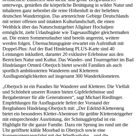
unterwegs, genießen die körperliche Betätigung in wilder Natur und
inhalieren ganz nebenbei die reine Höhenluft in der beliebten
deutschen Wanderregion. Das artenreichste Gebirge Deutschlands
mit seiner offenen und intakten Kulturlandschaft, die einen
Weitblick über das Naturschutzgebiet Allgäuer Hochalpen
ermöglicht, zieht Urlaubsgäste wie Tagesausflügler gleichermaßen
an. Die ersten Sommerurlauber sind bereits angereist, weitere
werden folgen. Übernachtungsgäste erwartet ein Aufenthalt mit
Doppel-Plus: Auf der Bad Hindelang PLUS-Karte sind 40
Leistungen inkludiert, darunter 20 exklusive Erlebnisse aus den
Bereichen Natur und Kultur. Das Wander- und Tourengebiet im Bad
Hindelanger Ortsteil Oberjoch bietet sowohl Familien als auch
sportlich ambitionierten Wanderern und Kletterern
Ausflugsmöglichkeiten auf insgesamt 300 Wanderkilometern.
„Oberjoch ist ein Paradies für Wanderer und Kletterer. Die Vielfalt
und Schönheit unserer Routen bieten Gipfelerlebnisse und
Bergabenteuer für alle Generationen“, sagt Michael Riedlinger.
Empfehlungen für Ausflugsziele liefert der Vorstand der
Bergbahnen Hindelang-Oberjoch mit: „Der Edelrid-Klettersteig
bietet ein besonderes Kletter-Abenteuer für geübte Klettersteiggeher
mit entsprechender Ausrüstung, der Schmugglerpfad ist ein
Highlight für die ganze Familie. Dazu ein Sprung ins rund um die
Uhr geöffnete kühle Moorbad in Oberjoch sowie eine
Sonnenuntergangsfahrt mit der Wiedhagbahn – und die