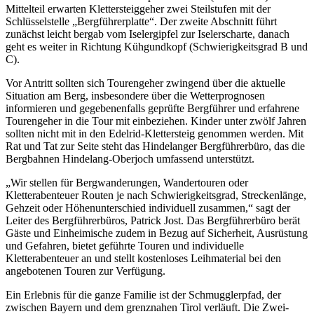
Mittelteil erwarten Klettersteiggeher zwei Steilstufen mit der
Schlüsselstelle „Bergführerplatte“. Der zweite Abschnitt führt
zunächst leicht bergab vom Iselergipfel zur Iselerscharte, danach
geht es weiter in Richtung Kühgundkopf (Schwierigkeitsgrad B und
C).
Vor Antritt sollten sich Tourengeher zwingend über die aktuelle
Situation am Berg, insbesondere über die Wetterprognosen
informieren und gegebenenfalls geprüfte Bergführer und erfahrene
Tourengeher in die Tour mit einbeziehen. Kinder unter zwölf Jahren
sollten nicht mit in den Edelrid-Klettersteig genommen werden. Mit
Rat und Tat zur Seite steht das Hindelanger Bergführerbüro, das die
Bergbahnen Hindelang-Oberjoch umfassend unterstützt.
„Wir stellen für Bergwanderungen, Wandertouren oder
Kletterabenteuer Routen je nach Schwierigkeitsgrad, Streckenlänge,
Gehzeit oder Höhenunterschied individuell zusammen,“ sagt der
Leiter des Bergführerbüros, Patrick Jost. Das Bergführerbüro berät
Gäste und Einheimische zudem in Bezug auf Sicherheit, Ausrüstung
und Gefahren, bietet geführte Touren und individuelle
Kletterabenteuer an und stellt kostenloses Leihmaterial bei den
angebotenen Touren zur Verfügung.
Ein Erlebnis für die ganze Familie ist der Schmugglerpfad, der
zwischen Bayern und dem grenznahen Tirol verläuft. Die Zwei-