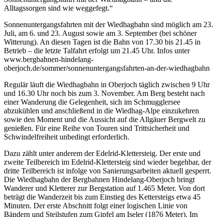
Alltagssorgen sind wie weggefegt.“
Sonnenuntergangsfahrten mit der Wiedhagbahn sind möglich am 23.
Juli, am 6. und 23. August sowie am 3. September (bei schöner
Witterung). An diesen Tagen ist die Bahn von 17.30 bis 21.45 in
Betrieb – die letzte Talfahrt erfolgt um 21.45 Uhr. Infos unter
www.bergbahnen-hindelang-
oberjoch.de/sommer/sonnenuntergangsfahrten-an-der-wiedhagbahn
Regulär läuft die Wiedhagbahn in Oberjoch täglich zwischen 9 Uhr
und 16.30 Uhr noch bis zum 3. November. Am Berg besteht nach
einer Wanderung die Gelegenheit, sich im Schmugglersee
abzukühlen und anschließend in die Wiedhag-Alpe einzukehren
sowie den Moment und die Aussicht auf die Allgäuer Bergwelt zu
genießen. Für eine Reihe von Touren sind Trittsicherheit und
Schwindelfreiheit unbedingt erforderlich.
Dazu zählt unter anderem der Edelrid-Klettersteig. Der erste und
zweite Teilbereich im Edelrid-Klettersteig sind wieder begehbar, der
dritte Teilbereich ist infolge von Sanierungsarbeiten aktuell gesperrt.
Die Wiedhagbahn der Bergbahnen Hindelang-Oberjoch bringt
Wanderer und Kletterer zur Bergstation auf 1.465 Meter. Von dort
beträgt die Wanderzeit bis zum Einstieg des Kettersteigs etwa 45
Minuten. Der erste Abschnitt folgt einer logischen Linie von
Bändern und Steilstufen zum Gipfel am Iseler (1876 Meter). Im