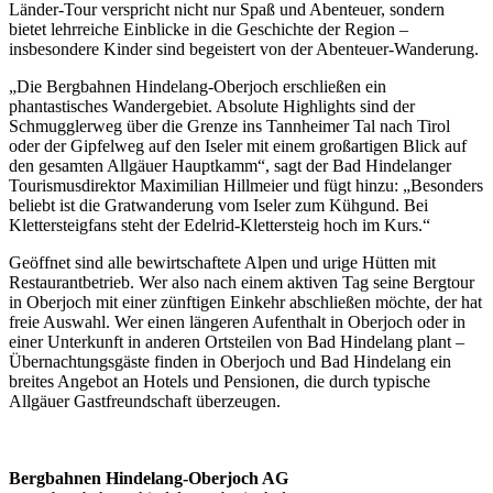
Länder-Tour verspricht nicht nur Spaß und Abenteuer, sondern
bietet lehrreiche Einblicke in die Geschichte der Region –
insbesondere Kinder sind begeistert von der Abenteuer-Wanderung.
„Die Bergbahnen Hindelang-Oberjoch erschließen ein
phantastisches Wandergebiet. Absolute Highlights sind der
Schmugglerweg über die Grenze ins Tannheimer Tal nach Tirol
oder der Gipfelweg auf den Iseler mit einem großartigen Blick auf
den gesamten Allgäuer Hauptkamm“, sagt der Bad Hindelanger
Tourismusdirektor Maximilian Hillmeier und fügt hinzu: „Besonders
beliebt ist die Gratwanderung vom Iseler zum Kühgund. Bei
Klettersteigfans steht der Edelrid-Klettersteig hoch im Kurs.“
Geöffnet sind alle bewirtschaftete Alpen und urige Hütten mit
Restaurantbetrieb. Wer also nach einem aktiven Tag seine Bergtour
in Oberjoch mit einer zünftigen Einkehr abschließen möchte, der hat
freie Auswahl. Wer einen längeren Aufenthalt in Oberjoch oder in
einer Unterkunft in anderen Ortsteilen von Bad Hindelang plant –
Übernachtungsgäste finden in Oberjoch und Bad Hindelang ein
breites Angebot an Hotels und Pensionen, die durch typische
Allgäuer Gastfreundschaft überzeugen.
Bergbahnen Hindelang-Oberjoch AG