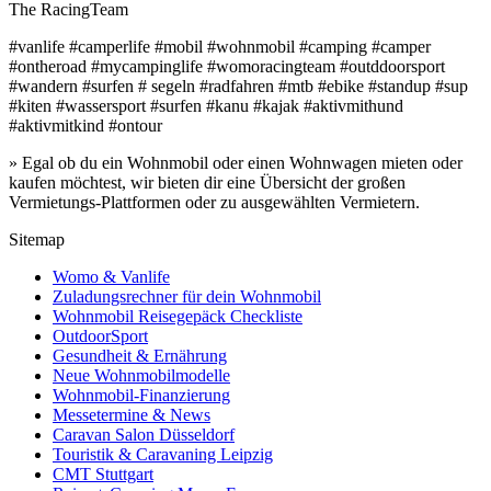
The RacingTeam
#vanlife #camperlife #mobil #wohnmobil #camping #camper
#ontheroad #mycampinglife #womoracingteam #outddoorsport
#wandern #surfen # segeln #radfahren #mtb #ebike #standup #sup
#kiten #wassersport #surfen #kanu #kajak #aktivmithund
#aktivmitkind #ontour
» Egal ob du ein Wohnmobil oder einen Wohnwagen mieten oder
kaufen möchtest, wir bieten dir eine Übersicht der großen
Vermietungs-Plattformen oder zu ausgewählten Vermietern.
Sitemap
Womo & Vanlife
Zuladungsrechner für dein Wohnmobil
Wohnmobil Reisegepäck Checkliste
OutdoorSport
Gesundheit & Ernährung
Neue Wohnmobilmodelle
Wohnmobil-Finanzierung
Messetermine & News
Caravan Salon Düsseldorf
Touristik & Caravaning Leipzig
CMT Stuttgart