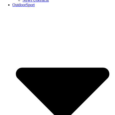
News Übersicht
OutdoorSport