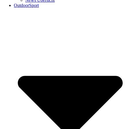
News Übersicht
OutdoorSport