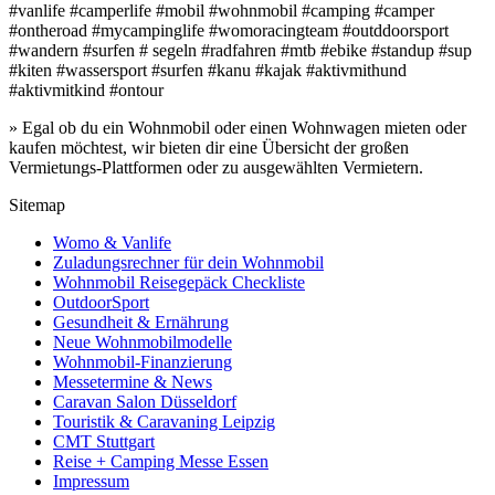
#vanlife #camperlife #mobil #wohnmobil #camping #camper
#ontheroad #mycampinglife #womoracingteam #outddoorsport
#wandern #surfen # segeln #radfahren #mtb #ebike #standup #sup
#kiten #wassersport #surfen #kanu #kajak #aktivmithund
#aktivmitkind #ontour
» Egal ob du ein Wohnmobil oder einen Wohnwagen mieten oder
kaufen möchtest, wir bieten dir eine Übersicht der großen
Vermietungs-Plattformen oder zu ausgewählten Vermietern.
Sitemap
Womo & Vanlife
Zuladungsrechner für dein Wohnmobil
Wohnmobil Reisegepäck Checkliste
OutdoorSport
Gesundheit & Ernährung
Neue Wohnmobilmodelle
Wohnmobil-Finanzierung
Messetermine & News
Caravan Salon Düsseldorf
Touristik & Caravaning Leipzig
CMT Stuttgart
Reise + Camping Messe Essen
Impressum