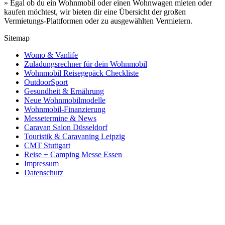
» Egal ob du ein Wohnmobil oder einen Wohnwagen mieten oder
kaufen möchtest, wir bieten dir eine Übersicht der großen
Vermietungs-Plattformen oder zu ausgewählten Vermietern.
Sitemap
Womo & Vanlife
Zuladungsrechner für dein Wohnmobil
Wohnmobil Reisegepäck Checkliste
OutdoorSport
Gesundheit & Ernährung
Neue Wohnmobilmodelle
Wohnmobil-Finanzierung
Messetermine & News
Caravan Salon Düsseldorf
Touristik & Caravaning Leipzig
CMT Stuttgart
Reise + Camping Messe Essen
Impressum
Datenschutz