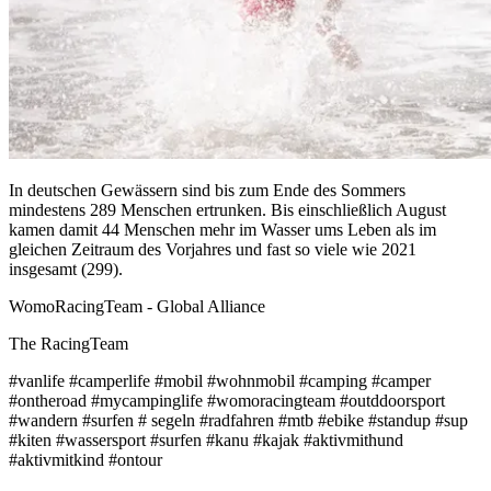
In deutschen Gewässern sind bis zum Ende des Sommers
mindestens 289 Menschen ertrunken. Bis einschließlich August
kamen damit 44 Menschen mehr im Wasser ums Leben als im
gleichen Zeitraum des Vorjahres und fast so viele wie 2021
insgesamt (299).
WomoRacingTeam - Global Alliance
The RacingTeam
#vanlife #camperlife #mobil #wohnmobil #camping #camper
#ontheroad #mycampinglife #womoracingteam #outddoorsport
#wandern #surfen # segeln #radfahren #mtb #ebike #standup #sup
#kiten #wassersport #surfen #kanu #kajak #aktivmithund
#aktivmitkind #ontour