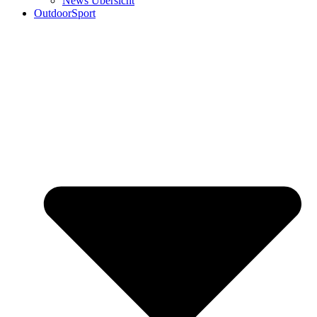
News Übersicht
OutdoorSport