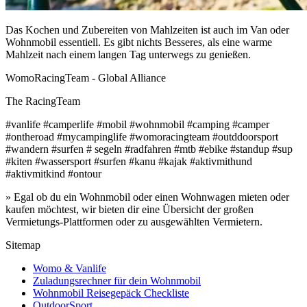
Das Kochen und Zubereiten von Mahlzeiten ist auch im Van oder
Wohnmobil essentiell. Es gibt nichts Besseres, als eine warme
Mahlzeit nach einem langen Tag unterwegs zu genießen.
WomoRacingTeam - Global Alliance
The RacingTeam
#vanlife #camperlife #mobil #wohnmobil #camping #camper
#ontheroad #mycampinglife #womoracingteam #outddoorsport
#wandern #surfen # segeln #radfahren #mtb #ebike #standup #sup
#kiten #wassersport #surfen #kanu #kajak #aktivmithund
#aktivmitkind #ontour
» Egal ob du ein Wohnmobil oder einen Wohnwagen mieten oder
kaufen möchtest, wir bieten dir eine Übersicht der großen
Vermietungs-Plattformen oder zu ausgewählten Vermietern.
Sitemap
Womo & Vanlife
Zuladungsrechner für dein Wohnmobil
Wohnmobil Reisegepäck Checkliste
OutdoorSport