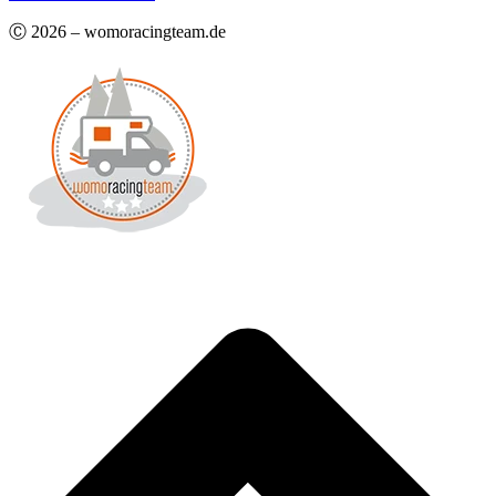
Ⓒ 2026 – womoracingteam.de