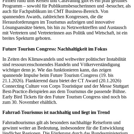
Firmen rund ums Reisen und Caravaning gibt es ein prall gefülltes
Programm – sowohl für Publikumsbesucherinnen und -besucher, als
auch für Fachpublikum im CMT Business-Bereich. Von
spannenden Awards, zahlreichen Kongressen, die die
Herausforderungen im Tourismus aufzeigen und innovative
Lösungsansätze bieten, bis hin zu Netzwerktreffen und Austausch
mit Vertretern und Vertreterinnen aus Politik und Wirtschaft, ist ein
breites Spekturm geboten.
Future Tourism Congress: Nachhaltigkeit im Fokus
In Zeiten des Klimawandels und weltweiter politischer Instabilität
sind ressourcenschonendes Handeln und Völkerverständigung
wichtiger denn je. Wie das funktionieren kann, das zeigen
spannende Impulse beim Future Tourism Congress (19. bis
21.1.2026). Flankierend dazu bietet der CT Award (20.1.2026)
Connecting Culture von Corps Touristique und der Messe Stuttgart
Best-Practice-Beispielen aus dem Tourismus die passende Bühne.
Early Bird Tickets für den Future Tourism Congress sind noch bis
zum 30. November ehältlich.
Fahrrad-Tourismus ist nachhaltig und liegt im Trend
Fahrradtourismus gilt als besonders nachhaltige Reiseform und
gewinnt weiter an Bedeutung, insbesondere für die Entwicklung
ländlicher Regionen. Die Förderung durch das Bundesministerium