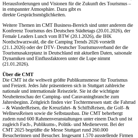
Herausforderungen und Visionen für die Zukunft des Tourismus –
in entspannter Atmosphäre. Dazu gibt es
direkte Gesprächsmöglichkeiten.
Weitere Themen im CMT Business-Bereich sind unter anderem die
Konferenz Tourismus des Deutschen Städtetags (20.01.2026), der
Female Leaders Lunch vom BTW (20.1.2026), die IHK
Nordschwarzwald, die die Camping Trends 2026 vorstellt
(21.1.2026) oder der DTV- Deutscher Tourismusverband der die
Tourismusakzeptanz in Deutschland mit aktuellen Daten, saisonale
Dynamiken und Einflussfaktoren unter die Lupe nimmt
(21.01.2026).
Über die CMT
Die CMT ist die weltweit größte Publikumsmesse für Tourismus
und Freizeit. Jedes Jahr präsentieren sich in Stuttgart zahlreiche
nationale und internationale Reiseziele. Sie ist die wichtigste
Neuheitenschau der Camping- und Caravaningbranche zum
Jahresbeginn. Zeitgleich finden vier Tochtermessen statt: die Fahrrad
– & WanderReisen, die Kreuzfahrt- & SchiffsReisen, die Golf- &
WellnessReisen sowie die Selbstausbau. Die CMT beherbergt
zudem rund 600 Rahmenveranstaltungen unter einem Dach und ist
zugleich Fach-, Publikums-, Politik- und Medienevent. Bei der
CMT 2025 begrüßte die Messe Stuttgart rund 260.000
Besucherinnen und Besucher. Insgesamt 1.570 ausstellende Firmen