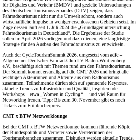
für Digitales und Verkehr (BMDV) und gezielte Untersuchungen
des Deutschen Tourismusverbandes (DTV) zeigen, dass
Fahrradtourismus nicht nur die Umwelt schont, sondern auch
wirtschaftliche Impulse in weniger erschlossenen Gebieten setzt. Im
Zuge dessen läuft seit 1. Juli 2024 die „Grundlagenuntersuchung
Fahrradtourismus in Deutschland“. Die Ergebnisse der Studie
sollen im April 2026 vorliegen und dazu dienen, eine langfristige
Strategie für den Ausbau des Fahrradtourismus zu entwickeln.
Auch der CycleTourismSummit 2026, umgesetzt vom adfc –
Allgemeiner Deutscher Fahrrad-Club LV Baden-Württemberg
e.V., beschäftigt sich mit Themen rund um den Fahrradtourismus.
Der Summit kommt erstmalig auf die CMT 2026 und bringt alle
wichtigen Akteurinnen und Akteure aus dem Radtourismus
zusammen. Teilnehmende dürfen sich auf spannende Keynotes,
aktuelle Trends zu Infrastruktur und Qualität, inspirierende
Workshops – etwa
„
Women in Cycling
“
– und viel Raum für
Networking freuen. Tipp: Bis zum 30. November gibt es noch
Tickets zum Frühbucherpreis.
CMT x BTW Netzwerklounge
Bei der CMT x BTW Netzwerklounge kommen führende Köpfe
der Bundespolitik und Vertreter sowie Verteterinnen der
Tourismusbranchen zusammen. Diskutiert werden aktuelle Trends,