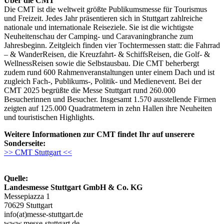
Über die CMT
Die CMT ist die weltweit größte Publikumsmesse für Tourismus
und Freizeit. Jedes Jahr präsentieren sich in Stuttgart zahlreiche
nationale und internationale Reiseziele. Sie ist die wichtigste
Neuheitenschau der Camping- und Caravaningbranche zum
Jahresbeginn. Zeitgleich finden vier Tochtermessen statt: die Fahrrad
– & WanderReisen, die Kreuzfahrt- & SchiffsReisen, die Golf- &
WellnessReisen sowie die Selbstausbau. Die CMT beherbergt
zudem rund 600 Rahmenveranstaltungen unter einem Dach und ist
zugleich Fach-, Publikums-, Politik- und Medienevent. Bei der
CMT 2025 begrüßte die Messe Stuttgart rund 260.000
Besucherinnen und Besucher. Insgesamt 1.570 ausstellende Firmen
zeigten auf 125.000 Quadratmetern in zehn Hallen ihre Neuheiten
und touristischen Highlights.
Weitere Informationen zur CMT findet Ihr auf unserere
Sonderseite:
>> CMT Stuttgart <<
Quelle:
Landesmesse Stuttgart GmbH & Co. KG
Messepiazza 1
70629 Stuttgart
info(at)messe-stuttgart.de
www.messe-stuttgart.de