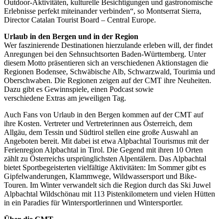
Outdoor-Aktivitäten, kulturelle Besichtigungen und gastronomische
Erlebnisse perfekt miteinander verbinden“, so Montserrat Sierra,
Director Catalan Tourist Board – Central Europe.
Urlaub in den Bergen und in der Region
Wer faszinierende Destinationen hierzulande erleben will, der findet
Anregungen bei den Sehnsuchtsorten Baden-Württemberg. Unter
diesem Motto präsentieren sich an verschiedenen Aktionstagen die
Regionen Bodensee, Schwäbische Alb, Schwarzwald, Tourimia und
Oberschwaben. Die Regionen zeigen auf der CMT ihre Neuheiten.
Dazu gibt es Gewinnspiele, einen Podcast sowie
verschiedene Extras am jeweiligen Tag.
Auch Fans von Urlaub in den Bergen kommen auf der CMT auf
ihre Kosten. Vertreter und Vertreterinnen aus Österreich, dem
Allgäu, dem Tessin und Südtirol stellen eine große Auswahl an
Angeboten bereit. Mit dabei ist etwa Alpbachtal Tourismus mit der
Ferienregion Alpbachtal in Tirol. Die Gegend mit ihren 10 Orten
zählt zu Österreichs ursprünglichsten Alpentälern. Das Alpbachtal
bietet Sportbegeisterten vielfältige Aktivitäten: Im Sommer gibt es
Gipfelwanderungen, Klammwege, Wildwassersport und Bike-
Touren. Im Winter verwandelt sich die Region durch das Ski Juwel
Alpbachtal Wildschönau mit 113 Pistenkilometern und vielen Hütten
in ein Paradies für Wintersportlerinnen und Wintersportler.