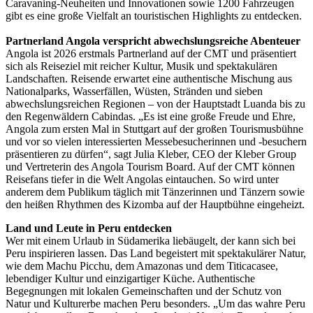
Caravaning-Neuheiten und Innovationen sowie 1200 Fahrzeugen
gibt es eine große Vielfalt an touristischen Highlights zu entdecken.
Partnerland Angola verspricht abwechslungsreiche Abenteuer
Angola ist 2026 erstmals Partnerland auf der CMT und präsentiert
sich als Reiseziel mit reicher Kultur, Musik und spektakulären
Landschaften. Reisende erwartet eine authentische Mischung aus
Nationalparks, Wasserfällen, Wüsten, Stränden und sieben
abwechslungsreichen Regionen – von der Hauptstadt Luanda bis zu
den Regenwäldern Cabindas. „Es ist eine große Freude und Ehre,
Angola zum ersten Mal in Stuttgart auf der großen Tourismusbühne
und vor so vielen interessierten Messebesucherinnen und -besuchern
präsentieren zu dürfen“, sagt Julia Kleber, CEO der Kleber Group
und Vertreterin des Angola Tourism Board. Auf der CMT können
Reisefans tiefer in die Welt Angolas eintauchen. So wird unter
anderem dem Publikum täglich mit Tänzerinnen und Tänzern sowie
den heißen Rhythmen des Kizomba auf der Hauptbühne eingeheizt.
Land und Leute in Peru entdecken
Wer mit einem Urlaub in Südamerika liebäugelt, der kann sich bei
Peru inspirieren lassen. Das Land begeistert mit spektakulärer Natur,
wie dem Machu Picchu, dem Amazonas und dem Titicacasee,
lebendiger Kultur und einzigartiger Küche. Authentische
Begegnungen mit lokalen Gemeinschaften und der Schutz von
Natur und Kulturerbe machen Peru besonders. „Um das wahre Peru