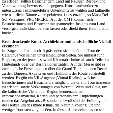
zu erleben, sollten Besucher dem Land mit Neugier, Respekt und
Verantwortungsbewusstsein begegnen. Kunsthandwerker zu
unterstützen, familiengeführte Unterkünfte zu wählen und kulturelle
wie natürliche Räume zu respektieren, ist essenziell“, so María Del
Sol Velásquez, PROMPERÚ. Auf der CMT können sich
Besucherinnen und Besucher mit spannenden Insights zum Land
versorgen, individuell beraten lassen oder direkt ihren Traumurlaub
buchen.
Beeindruckende Kunst, Architektur und landschaftliche Vielfalt
erkunden
Im Zuge eine Partnerschaft präsentiert sich die Grand Tour de
Catalunya von seinen unterschiedlichen Seiten. Sie umfasst fünf
Etappen, zu der jeweils sowohl Küstenabschnitte als auch Teile des
Hinterlands oder der Bergregionen zählen. Auf der Messe gibt es
zwei tägliche Präsentationen über die Grand Tour, in denen Details
zu den Etappen, Aktivitäten und Highlights der Route vorgestellt
werden. Es gibt ein VR-Angebot (Virtual Reality), welches
Besucherinnen und Besuchern ermöglicht, die Grand Tour immersiv
zu erleben, sowie Verkostungen von Wermut, Wein und Cava, um
die kulinarische Vielfalt der Region kennenzulernen.
Informationsmaterial, Karten und personalisierte Empfehlungen
runden das Angebot ab. „Besonders reizvoll sind der Frühling und
der Herbst, um das milde Klima, die Natur in voller Blüte und
weniger Touristen zu genießen. In diesen Jahreszeiten lassen sich