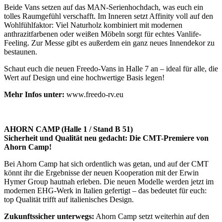
Beide Vans setzen auf das MAN-Serienhochdach, was euch ein
tolles Raumgefühl verschafft. Im Inneren setzt Affinity voll auf den
Wohlfühlfaktor: Viel Naturholz kombiniert mit modernen
anthrazitfarbenen oder weißen Möbeln sorgt für echtes Vanlife-
Feeling. Zur Messe gibt es außerdem ein ganz neues Innendekor zu
bestaunen.
Schaut euch die neuen Freedo-Vans in Halle 7 an – ideal für alle, die
Wert auf Design und eine hochwertige Basis legen!
Mehr Infos unter:
www.freedo-rv.eu
AHORN CAMP (Halle 1 / Stand B 51)
Sicherheit und Qualität neu gedacht: Die CMT-Premiere von
Ahorn Camp!
Bei Ahorn Camp hat sich ordentlich was getan, und auf der CMT
könnt ihr die Ergebnisse der neuen Kooperation mit der Erwin
Hymer Group hautnah erleben. Die neuen Modelle werden jetzt im
modernen EHG-Werk in Italien gefertigt – das bedeutet für euch:
top Qualität trifft auf italienisches Design.
Zukunftssicher unterwegs:
Ahorn Camp setzt weiterhin auf den