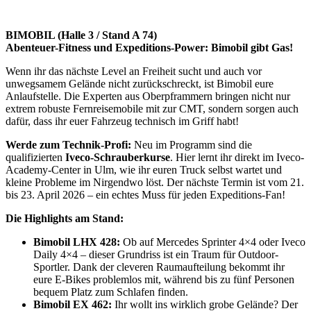
BIMOBIL (Halle 3 / Stand A 74)
Abenteuer-Fitness und Expeditions-Power: Bimobil gibt Gas!
Wenn ihr das nächste Level an Freiheit sucht und auch vor
unwegsamem Gelände nicht zurückschreckt, ist Bimobil eure
Anlaufstelle. Die Experten aus Oberpframmern bringen nicht nur
extrem robuste Fernreisemobile mit zur CMT, sondern sorgen auch
dafür, dass ihr euer Fahrzeug technisch im Griff habt!
Werde zum Technik-Profi:
Neu im Programm sind die
qualifizierten
Iveco-Schrauberkurse
. Hier lernt ihr direkt im Iveco-
Academy-Center in Ulm, wie ihr euren Truck selbst wartet und
kleine Probleme im Nirgendwo löst. Der nächste Termin ist vom 21.
bis 23. April 2026 – ein echtes Muss für jeden Expeditions-Fan!
Die Highlights am Stand:
Bimobil LHX 428:
Ob auf Mercedes Sprinter 4×4 oder Iveco
Daily 4×4 – dieser Grundriss ist ein Traum für Outdoor-
Sportler. Dank der cleveren Raumaufteilung bekommt ihr
eure E-Bikes problemlos mit, während bis zu fünf Personen
bequem Platz zum Schlafen finden.
Bimobil EX 462:
Ihr wollt ins wirklich grobe Gelände? Der