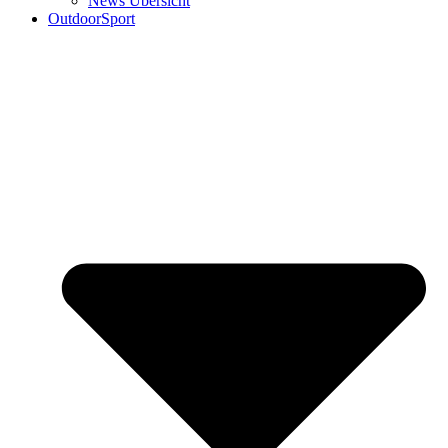
News Übersicht
OutdoorSport