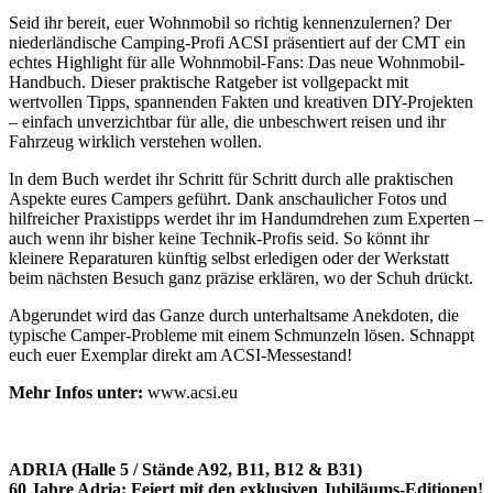
Seid ihr bereit, euer Wohnmobil so richtig kennenzulernen? Der
niederländische Camping-Profi ACSI präsentiert auf der CMT ein
echtes Highlight für alle Wohnmobil-Fans: Das neue Wohnmobil-
Handbuch. Dieser praktische Ratgeber ist vollgepackt mit
wertvollen Tipps, spannenden Fakten und kreativen DIY-Projekten
– einfach unverzichtbar für alle, die unbeschwert reisen und ihr
Fahrzeug wirklich verstehen wollen.
In dem Buch werdet ihr Schritt für Schritt durch alle praktischen
Aspekte eures Campers geführt. Dank anschaulicher Fotos und
hilfreicher Praxistipps werdet ihr im Handumdrehen zum Experten –
auch wenn ihr bisher keine Technik-Profis seid. So könnt ihr
kleinere Reparaturen künftig selbst erledigen oder der Werkstatt
beim nächsten Besuch ganz präzise erklären, wo der Schuh drückt.
Abgerundet wird das Ganze durch unterhaltsame Anekdoten, die
typische Camper-Probleme mit einem Schmunzeln lösen. Schnappt
euch euer Exemplar direkt am ACSI-Messestand!
Mehr Infos unter:
www.acsi.eu
ADRIA (Halle 5 / Stände A92, B11, B12 & B31)
60 Jahre Adria: Feiert mit den exklusiven Jubiläums-Editionen!