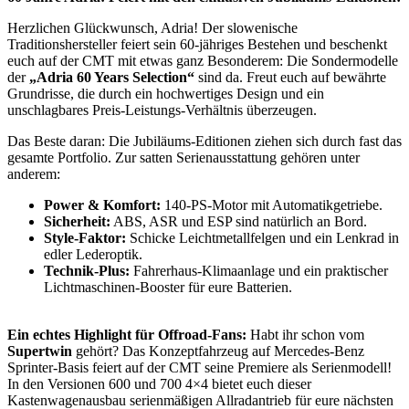
Herzlichen Glückwunsch, Adria! Der slowenische
Traditionshersteller feiert sein 60-jähriges Bestehen und beschenkt
euch auf der CMT mit etwas ganz Besonderem: Die Sondermodelle
der
„Adria 60 Years Selection“
sind da. Freut euch auf bewährte
Grundrisse, die durch ein hochwertiges Design und ein
unschlagbares Preis-Leistungs-Verhältnis überzeugen.
Das Beste daran: Die Jubiläums-Editionen ziehen sich durch fast das
gesamte Portfolio. Zur satten Serienausstattung gehören unter
anderem:
Power & Komfort:
140-PS-Motor mit Automatikgetriebe.
Sicherheit:
ABS, ASR und ESP sind natürlich an Bord.
Style-Faktor:
Schicke Leichtmetallfelgen und ein Lenkrad in
edler Lederoptik.
Technik-Plus:
Fahrerhaus-Klimaanlage und ein praktischer
Lichtmaschinen-Booster für eure Batterien.
Ein echtes Highlight für Offroad-Fans:
Habt ihr schon vom
Supertwin
gehört? Das Konzeptfahrzeug auf Mercedes-Benz
Sprinter-Basis feiert auf der CMT seine Premiere als Serienmodell!
In den Versionen 600 und 700 4×4 bietet euch dieser
Kastenwagenausbau serienmäßigen Allradantrieb für eure nächsten