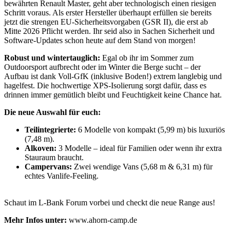
bewährten Renault Master, geht aber technologisch einen riesigen
Schritt voraus. Als erster Hersteller überhaupt erfüllen sie bereits
jetzt die strengen EU-Sicherheitsvorgaben (GSR II), die erst ab
Mitte 2026 Pflicht werden. Ihr seid also in Sachen Sicherheit und
Software-Updates schon heute auf dem Stand von morgen!
Robust und wintertauglich:
Egal ob ihr im Sommer zum
Outdoorsport aufbrecht oder im Winter die Berge sucht – der
Aufbau ist dank Voll-GfK (inklusive Boden!) extrem langlebig und
hagelfest. Die hochwertige XPS-Isolierung sorgt dafür, dass es
drinnen immer gemütlich bleibt und Feuchtigkeit keine Chance hat.
Die neue Auswahl für euch:
Teilintegrierte:
6 Modelle von kompakt (5,99 m) bis luxuriös
(7,48 m).
Alkoven:
3 Modelle – ideal für Familien oder wenn ihr extra
Stauraum braucht.
Campervans:
Zwei wendige Vans (5,68 m & 6,31 m) für
echtes Vanlife-Feeling.
Schaut im L-Bank Forum vorbei und checkt die neue Range aus!
Mehr Infos unter:
www.ahorn-camp.de