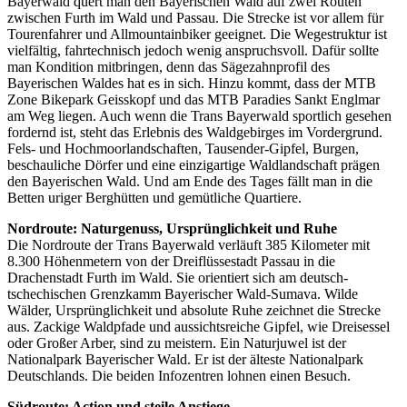
Bayerwald quert man den Bayerischen Wald auf zwei Routen
zwischen Furth im Wald und Passau. Die Strecke ist vor allem für
Tourenfahrer und Allmountainbiker geeignet. Die Wegestruktur ist
vielfältig, fahrtechnisch jedoch wenig anspruchsvoll. Dafür sollte
man Kondition mitbringen, denn das Sägezahnprofil des
Bayerischen Waldes hat es in sich. Hinzu kommt, dass der MTB
Zone Bikepark Geisskopf und das MTB Paradies Sankt Englmar
am Weg liegen. Auch wenn die Trans Bayerwald sportlich gesehen
fordernd ist, steht das Erlebnis des Waldgebirges im Vordergrund.
Fels- und Hochmoorlandschaften, Tausender-Gipfel, Burgen,
beschauliche Dörfer und eine einzigartige Waldlandschaft prägen
den Bayerischen Wald. Und am Ende des Tages fällt man in die
Betten uriger Berghütten und gemütliche Quartiere.
Nordroute: Naturgenuss, Ursprünglichkeit und Ruhe
Die Nordroute der Trans Bayerwald verläuft 385 Kilometer mit
8.300 Höhenmetern von der Dreiflüssestadt Passau in die
Drachenstadt Furth im Wald. Sie orientiert sich am deutsch-
tschechischen Grenzkamm Bayerischer Wald-Sumava. Wilde
Wälder, Ursprünglichkeit und absolute Ruhe zeichnet die Strecke
aus. Zackige Waldpfade und aussichtsreiche Gipfel, wie Dreisessel
oder Großer Arber, sind zu meistern. Ein Naturjuwel ist der
Nationalpark Bayerischer Wald. Er ist der älteste Nationalpark
Deutschlands. Die beiden Infozentren lohnen einen Besuch.
Südroute: Action und steile Anstiege