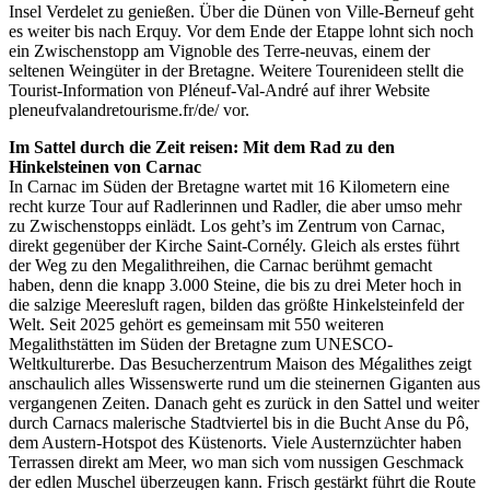
Insel Verdelet zu genießen. Über die Dünen von Ville-Berneuf geht
es weiter bis nach Erquy. Vor dem Ende der Etappe lohnt sich noch
ein Zwischenstopp am Vignoble des Terre-neuvas, einem der
seltenen Weingüter in der Bretagne. Weitere Tourenideen stellt die
Tourist-Information von Pléneuf-Val-André auf ihrer Website
pleneufvalandretourisme.fr/de/ vor.
Im Sattel durch die Zeit reisen: Mit dem Rad zu den
Hinkelsteinen von Carnac
In Carnac im Süden der Bretagne wartet mit 16 Kilometern eine
recht kurze Tour auf Radlerinnen und Radler, die aber umso mehr
zu Zwischenstopps einlädt. Los geht’s im Zentrum von Carnac,
direkt gegenüber der Kirche Saint-Cornély. Gleich als erstes führt
der Weg zu den Megalithreihen, die Carnac berühmt gemacht
haben, denn die knapp 3.000 Steine, die bis zu drei Meter hoch in
die salzige Meeresluft ragen, bilden das größte Hinkelsteinfeld der
Welt. Seit 2025 gehört es gemeinsam mit 550 weiteren
Megalithstätten im Süden der Bretagne zum UNESCO-
Weltkulturerbe. Das Besucherzentrum Maison des Mégalithes zeigt
anschaulich alles Wissenswerte rund um die steinernen Giganten aus
vergangenen Zeiten. Danach geht es zurück in den Sattel und weiter
durch Carnacs malerische Stadtviertel bis in die Bucht Anse du Pô,
dem Austern-Hotspot des Küstenorts. Viele Austernzüchter haben
Terrassen direkt am Meer, wo man sich vom nussigen Geschmack
der edlen Muschel überzeugen kann. Frisch gestärkt führt die Route