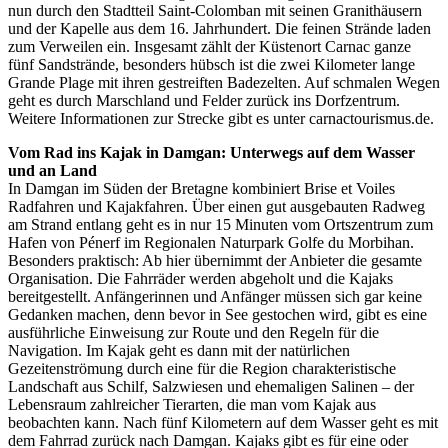
nun durch den Stadtteil Saint-Colomban mit seinen Granithäusern
und der Kapelle aus dem 16. Jahrhundert. Die feinen Strände laden
zum Verweilen ein. Insgesamt zählt der Küstenort Carnac ganze
fünf Sandstrände, besonders hübsch ist die zwei Kilometer lange
Grande Plage mit ihren gestreiften Badezelten. Auf schmalen Wegen
geht es durch Marschland und Felder zurück ins Dorfzentrum.
Weitere Informationen zur Strecke gibt es unter carnactourismus.de.
Vom Rad ins Kajak in Damgan: Unterwegs auf dem Wasser
und an Land
In Damgan im Süden der Bretagne kombiniert Brise et Voiles
Radfahren und Kajakfahren. Über einen gut ausgebauten Radweg
am Strand entlang geht es in nur 15 Minuten vom Ortszentrum zum
Hafen von Pénerf im Regionalen Naturpark Golfe du Morbihan.
Besonders praktisch: Ab hier übernimmt der Anbieter die gesamte
Organisation. Die Fahrräder werden abgeholt und die Kajaks
bereitgestellt. Anfängerinnen und Anfänger müssen sich gar keine
Gedanken machen, denn bevor in See gestochen wird, gibt es eine
ausführliche Einweisung zur Route und den Regeln für die
Navigation. Im Kajak geht es dann mit der natürlichen
Gezeitenströmung durch eine für die Region charakteristische
Landschaft aus Schilf, Salzwiesen und ehemaligen Salinen – der
Lebensraum zahlreicher Tierarten, die man vom Kajak aus
beobachten kann. Nach fünf Kilometern auf dem Wasser geht es mit
dem Fahrrad zurück nach Damgan. Kajaks gibt es für eine oder