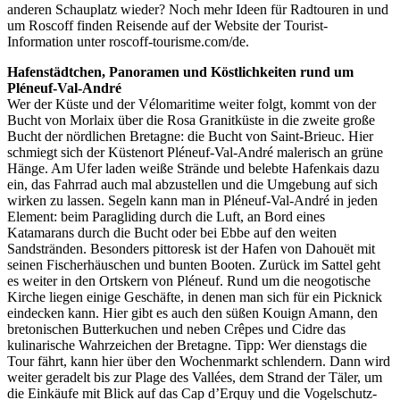
anderen Schauplatz wieder? Noch mehr Ideen für Radtouren in und
um Roscoff finden Reisende auf der Website der Tourist-
Information unter roscoff-tourisme.com/de.
Hafenstädtchen, Panoramen und Köstlichkeiten rund um
Pléneuf-Val-André
Wer der Küste und der Vélomaritime weiter folgt, kommt von der
Bucht von Morlaix über die Rosa Granitküste in die zweite große
Bucht der nördlichen Bretagne: die Bucht von Saint-Brieuc. Hier
schmiegt sich der Küstenort Pléneuf-Val-André malerisch an grüne
Hänge. Am Ufer laden weiße Strände und belebte Hafenkais dazu
ein, das Fahrrad auch mal abzustellen und die Umgebung auf sich
wirken zu lassen. Segeln kann man in Pléneuf-Val-André in jeden
Element: beim Paragliding durch die Luft, an Bord eines
Katamarans durch die Bucht oder bei Ebbe auf den weiten
Sandstränden. Besonders pittoresk ist der Hafen von Dahouët mit
seinen Fischerhäuschen und bunten Booten. Zurück im Sattel geht
es weiter in den Ortskern von Pléneuf. Rund um die neogotische
Kirche liegen einige Geschäfte, in denen man sich für ein Picknick
eindecken kann. Hier gibt es auch den süßen Kouign Amann, den
bretonischen Butterkuchen und neben Crêpes und Cidre das
kulinarische Wahrzeichen der Bretagne. Tipp: Wer dienstags die
Tour fährt, kann hier über den Wochenmarkt schlendern. Dann wird
weiter geradelt bis zur Plage des Vallées, dem Strand der Täler, um
die Einkäufe mit Blick auf das Cap d’Erquy und die Vogelschutz-