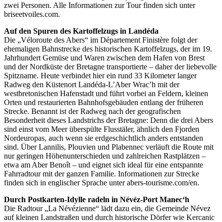
zwei Personen. Alle Informationen zur Tour finden sich unter
briseetvoiles.com.
Auf den Spuren des Kartoffelzugs in Landéda
Die „Véloroute des Abers“ im Département Finistère folgt der
ehemaligen Bahnstrecke des historischen Kartoffelzugs, der im 19.
Jahrhundert Gemüse und Waren zwischen dem Hafen von Brest
und der Nordküste der Bretagne transportierte – daher der liebevolle
Spitzname. Heute verbindet hier ein rund 33 Kilometer langer
Radweg den Küstenort Landéda-L’Aber Wrac’h mit der
westbretonischen Hafenstadt und führt vorbei an Feldern, kleinen
Orten und restaurierten Bahnhofsgebäuden entlang der früheren
Strecke. Benannt ist der Radweg nach der geografischen
Besonderheit dieses Landstrichs der Bretagne: Denn die drei Abers
sind einst vom Meer überspülte Flusstäler, ähnlich den Fjorden
Nordeuropas, auch wenn sie erdgeschichtlich anders entstanden
sind. Über Lannilis, Plouvien und Plabennec verläuft die Route mit
nur geringen Höhenunterschieden und zahlreichen Rastplätzen –
etwa am Aber Benoît – und eignet sich ideal für eine entspannte
Fahrradtour mit der ganzen Familie. Informationen zur Strecke
finden sich in englischer Sprache unter abers-tourisme.com/en.
Durch Postkarten-Idylle radeln in Névéz-Port Manec‘h
Die Radtour „La Névézienne“ lädt dazu ein, die Gemeinde Névez
auf kleinen Landstraßen und durch historische Dörfer wie Kercanic