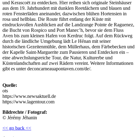
und Kerascoët zu entdecken. Hier reihen sich originale Steinhäuser
aus dem 19. Jahrhundert mit dunklen Reetdächern und blauen und
roten Fensterläden aneinander, dazwischen blühen Hortensien in
rosa und hellblau. Die Route führt entlang der Küste mit
eindrucksvollen Ausblicken auf die Landzunge Pointe de Raguenez,
die Bucht von Rospico und Port Manec’h, bevor sie dem Fluss
Aven bis zum kleinen Hafen von Kerdruc folgt. Auf dem Rückweg
durch die ländliche Umgebung lädt Le Hénan mit seiner
historischen Gezeitenmühle, dem Müllerhaus, dem Färbebecken und
der Kapelle Saint-Marguerite zum Pausieren und Entdecken ein –
eine abwechslungsreiche Tour, die Natur, Kulturerbe und
Küstenlandschaften auf zwei Rädern vereint. Weitere Informationen
gibt es unter deconcarneauapontaven.com/de/.
Quelle:
ots
https://www.newsaktuell.de
https://www.lagentour.com
Bildrechte / Fotograf:
© Jérémy Jéhanin
<< go back <<