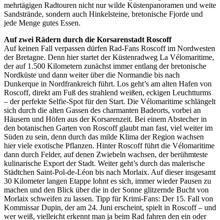
mehrtägigen Radtouren nicht nur wilde Küstenpanoramen und weite
Sandstrände, sondern auch Hinkelsteine, bretonische Fjorde und
jede Menge gutes Essen.
Auf zwei Rädern durch die Korsarenstadt Roscoff
Auf keinen Fall verpassen dürfen Rad-Fans Roscoff im Nordwesten
der Bretagne. Denn hier startet der Küstenradweg La Vélomaritime,
der auf 1.500 Kilometern zunächst immer entlang der bretonische
Nordküste und dann weiter über die Normandie bis nach
Dunkerque in Nordfrankreich führt. Los geht’s am alten Hafen von
Roscoff, direkt am Fuß des strahlend weißen, eckigen Leuchtturms
– der perfekte Selfie-Spot für den Start. Die Vélomaritime schlängelt
sich durch die alten Gassen des charmanten Badeorts, vorbei an
Häusern und Höfen aus der Korsarenzeit. Bei einem Abstecher in
den botanischen Garten von Roscoff glaubt man fast, viel weiter im
Süden zu sein, denn durch das milde Klima der Region wachsen
hier viele exotische Pflanzen. Hinter Roscoff führt die Vélomaritime
dann durch Felder, auf denen Zwiebeln wachsen, der berühmteste
kulinarische Export der Stadt. Weiter geht’s durch das malerische
Städtchen Saint-Pol-de-Léon bis nach Morlaix. Auf dieser insgesamt
30 Kilometer langen Etappe lohnt es sich, immer wieder Pausen zu
machen und den Blick über die in der Sonne glitzernde Bucht von
Morlaix schweifen zu lassen. Tipp für Krimi-Fans: Der 15. Fall von
Kommissar Dupin, der am 24. Juni erscheint, spielt in Roscoff – und
wer weiß, vielleicht erkennt man ja beim Rad fahren den ein oder