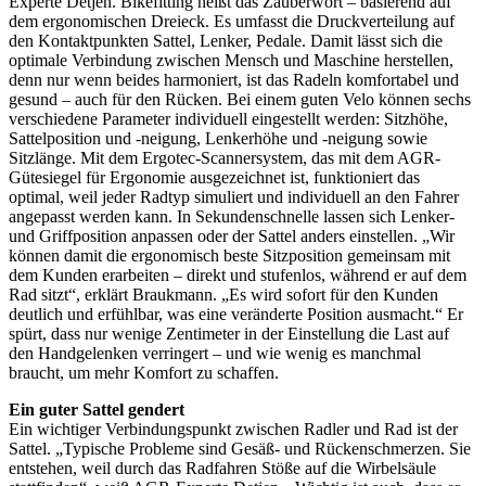
Experte Detjen. Bikefitting heißt das Zauberwort – basierend auf
dem ergonomischen Dreieck. Es umfasst die Druckverteilung auf
den Kontaktpunkten Sattel, Lenker, Pedale. Damit lässt sich die
optimale Verbindung zwischen Mensch und Maschine herstellen,
denn nur wenn beides harmoniert, ist das Radeln komfortabel und
gesund – auch für den Rücken. Bei einem guten Velo können sechs
verschiedene Parameter individuell eingestellt werden: Sitzhöhe,
Sattelposition und -neigung, Lenkerhöhe und -neigung sowie
Sitzlänge. Mit dem Ergotec-Scannersystem, das mit dem AGR-
Gütesiegel für Ergonomie ausgezeichnet ist, funktioniert das
optimal, weil jeder Radtyp simuliert und individuell an den Fahrer
angepasst werden kann. In Sekundenschnelle lassen sich Lenker-
und Griffposition anpassen oder der Sattel anders einstellen. „Wir
können damit die ergonomisch beste Sitzposition gemeinsam mit
dem Kunden erarbeiten – direkt und stufenlos, während er auf dem
Rad sitzt“, erklärt Braukmann. „Es wird sofort für den Kunden
deutlich und erfühlbar, was eine veränderte Position ausmacht.“ Er
spürt, dass nur wenige Zentimeter in der Einstellung die Last auf
den Handgelenken verringert – und wie wenig es manchmal
braucht, um mehr Komfort zu schaffen.
Ein guter Sattel gendert
Ein wichtiger Verbindungspunkt zwischen Radler und Rad ist der
Sattel. „Typische Probleme sind Gesäß- und Rückenschmerzen. Sie
entstehen, weil durch das Radfahren Stöße auf die Wirbelsäule