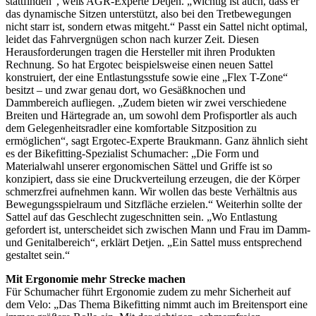
stattfinden“, weiß AGR-Experte Detjen. „Wichtig ist auch, dass er
das dynamische Sitzen unterstützt, also bei den Tretbewegungen
nicht starr ist, sondern etwas mitgeht.“ Passt ein Sattel nicht optimal,
leidet das Fahrvergnügen schon nach kurzer Zeit. Diesen
Herausforderungen tragen die Hersteller mit ihren Produkten
Rechnung. So hat Ergotec beispielsweise einen neuen Sattel
konstruiert, der eine Entlastungsstufe sowie eine „Flex T-Zone“
besitzt – und zwar genau dort, wo Gesäßknochen und
Dammbereich aufliegen. „Zudem bieten wir zwei verschiedene
Breiten und Härtegrade an, um sowohl dem Profisportler als auch
dem Gelegenheitsradler eine komfortable Sitzposition zu
ermöglichen“, sagt Ergotec-Experte Braukmann. Ganz ähnlich sieht
es der Bikefitting-Spezialist Schumacher: „Die Form und
Materialwahl unserer ergonomischen Sättel und Griffe ist so
konzipiert, dass sie eine Druckverteilung erzeugen, die der Körper
schmerzfrei aufnehmen kann. Wir wollen das beste Verhältnis aus
Bewegungsspielraum und Sitzfläche erzielen.“ Weiterhin sollte der
Sattel auf das Geschlecht zugeschnitten sein. „Wo Entlastung
gefordert ist, unterscheidet sich zwischen Mann und Frau im Damm-
und Genitalbereich“, erklärt Detjen. „Ein Sattel muss entsprechend
gestaltet sein.“
Mit Ergonomie mehr Strecke machen
Für Schumacher führt Ergonomie zudem zu mehr Sicherheit auf
dem Velo: „Das Thema Bikefitting nimmt auch im Breitensport eine