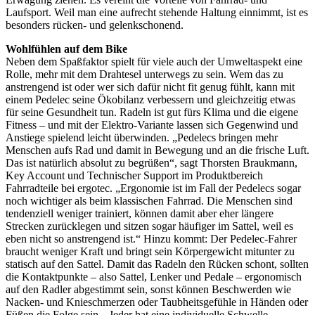
Laufsport. Weil man eine aufrecht stehende Haltung einnimmt, ist es
besonders rücken- und gelenkschonend.
Wohlfühlen auf dem Bike
Neben dem Spaßfaktor spielt für viele auch der Umweltaspekt eine
Rolle, mehr mit dem Drahtesel unterwegs zu sein. Wem das zu
anstrengend ist oder wer sich dafür nicht fit genug fühlt, kann mit
einem Pedelec seine Ökobilanz verbessern und gleichzeitig etwas
für seine Gesundheit tun. Radeln ist gut fürs Klima und die eigene
Fitness – und mit der Elektro-Variante lassen sich Gegenwind und
Anstiege spielend leicht überwinden. „Pedelecs bringen mehr
Menschen aufs Rad und damit in Bewegung und an die frische Luft.
Das ist natürlich absolut zu begrüßen“, sagt Thorsten Braukmann,
Key Account und Technischer Support im Produktbereich
Fahrradteile bei ergotec. „Ergonomie ist im Fall der Pedelecs sogar
noch wichtiger als beim klassischen Fahrrad. Die Menschen sind
tendenziell weniger trainiert, können damit aber eher längere
Strecken zurücklegen und sitzen sogar häufiger im Sattel, weil es
eben nicht so anstrengend ist.“ Hinzu kommt: Der Pedelec-Fahrer
braucht weniger Kraft und bringt sein Körpergewicht mitunter zu
statisch auf den Sattel. Damit das Radeln den Rücken schont, sollten
die Kontaktpunkte – also Sattel, Lenker und Pedale – ergonomisch
auf den Radler abgestimmt sein, sonst können Beschwerden wie
Nacken- und Knieschmerzen oder Taubheitsgefühle in Händen oder
Füßen die Folge sein. „Jeder hat eine individuelle Schwelle,