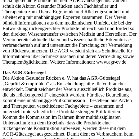
rückengerechte Produkte mit dem AGR-Gütesiegel aus. Zudem
schult die Aktion Gesunder Rücken auch Fachhändler und
Therapeuten zum Thema Ergonomie und Rückengesundheit und
arbeitet eng mit unabhängigen Experten zusammen. Der Verein
bündelt Informationen aus dem medizinischen Umfeld, die bei der
Entwicklung rückengerechter Produkte hilfreich sind und fördert so
den direkten Wissenstransfer zwischen Medizin und Herstellern. Der
Verein bereitet aktuelle Daten und wissenschaftliche Erkenntnisse
verbrauchernah auf und unterstützt die Forschung zur Vermeidung
von Rückenschmerzen. Die AGR versteht sich als Schnittstelle für
Informationen über Schmerzursachen und deren Vermeidung sowie
Therapiemöglichkeiten. Weitere Informationen: www.agr-ev.de
Das AGR-Gütesiegel
Die Aktion Gesunder Rücken e. V. hat das AGR-Gütesiegel
„Geprüft & empfohlen“ als Entscheidungshilfe für Verbraucher
entwickelt. Damit zeichnet der Verein ausschließlich Produkte aus,
die als „rückengerecht“ eingestuft werden. Für diese Beurteilung
kommt eine unabhängige Prüfkommission – bestehend aus Ärzten
und Therapeuten verschiedener Fachgebiete – zusammen und
unterzieht unterschiedlichste Produkte strengen Prüfkriterien.
Kommt die Kommission im Rahmen ihrer multidisziplinären
Untersuchung zu dem Ergebnis, dass die Produkte eine
rückengerechte Konstruktion aufweisen, werden diese mit dem
AGR-Gütesiegel ausgezeichnet. Damit dient es Verbrauchern beim