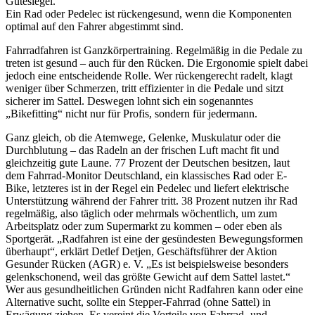
Gütesiegel.
Ein Rad oder Pedelec ist rückengesund, wenn die Komponenten
optimal auf den Fahrer abgestimmt sind.
Fahrradfahren ist Ganzkörpertraining. Regelmäßig in die Pedale zu
treten ist gesund – auch für den Rücken. Die Ergonomie spielt dabei
jedoch eine entscheidende Rolle. Wer rückengerecht radelt, klagt
weniger über Schmerzen, tritt effizienter in die Pedale und sitzt
sicherer im Sattel. Deswegen lohnt sich ein sogenanntes
„Bikefitting“ nicht nur für Profis, sondern für jedermann.
Ganz gleich, ob die Atemwege, Gelenke, Muskulatur oder die
Durchblutung – das Radeln an der frischen Luft macht fit und
gleichzeitig gute Laune. 77 Prozent der Deutschen besitzen, laut
dem Fahrrad-Monitor Deutschland, ein klassisches Rad oder E-
Bike, letzteres ist in der Regel ein Pedelec und liefert elektrische
Unterstützung während der Fahrer tritt. 38 Prozent nutzen ihr Rad
regelmäßig, also täglich oder mehrmals wöchentlich, um zum
Arbeitsplatz oder zum Supermarkt zu kommen – oder eben als
Sportgerät. „Radfahren ist eine der gesündesten Bewegungsformen
überhaupt“, erklärt Detlef Detjen, Geschäftsführer der Aktion
Gesunder Rücken (AGR) e. V. „Es ist beispielsweise besonders
gelenkschonend, weil das größte Gewicht auf dem Sattel lastet.“
Wer aus gesundheitlichen Gründen nicht Radfahren kann oder eine
Alternative sucht, sollte ein Stepper-Fahrrad (ohne Sattel) in
Erwägung ziehen. Es vereint die Vorteile von Fahrrad- und