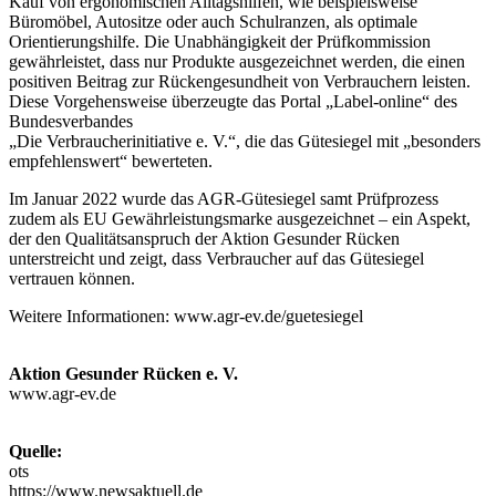
Kauf von ergonomischen Alltagshilfen, wie beispielsweise
Büromöbel, Autositze oder auch Schulranzen, als optimale
Orientierungshilfe. Die Unabhängigkeit der Prüfkommission
gewährleistet, dass nur Produkte ausgezeichnet werden, die einen
positiven Beitrag zur Rückengesundheit von Verbrauchern leisten.
Diese Vorgehensweise überzeugte das Portal „Label-online“ des
Bundesverbandes
„Die Verbraucherinitiative e. V.“, die das Gütesiegel mit „besonders
empfehlenswert“ bewerteten.
Im Januar 2022 wurde das AGR-Gütesiegel samt Prüfprozess
zudem als EU Gewährleistungsmarke ausgezeichnet – ein Aspekt,
der den Qualitätsanspruch der Aktion Gesunder Rücken
unterstreicht und zeigt, dass Verbraucher auf das Gütesiegel
vertrauen können.
Weitere Informationen: www.agr-ev.de/guetesiegel
Aktion Gesunder Rücken e. V.
www.agr-ev.de
Quelle:
ots
https://www.newsaktuell.de