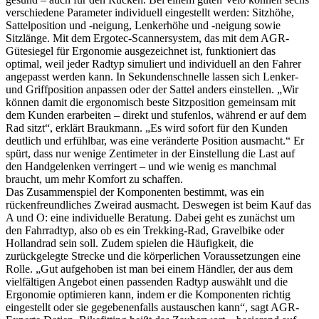
verschiedene Parameter individuell eingestellt werden: Sitzhöhe,
Sattelposition und -neigung, Lenkerhöhe und -neigung sowie
Sitzlänge. Mit dem Ergotec-Scannersystem, das mit dem AGR-
Gütesiegel für Ergonomie ausgezeichnet ist, funktioniert das
optimal, weil jeder Radtyp simuliert und individuell an den Fahrer
angepasst werden kann. In Sekundenschnelle lassen sich Lenker-
und Griffposition anpassen oder der Sattel anders einstellen. „Wir
können damit die ergonomisch beste Sitzposition gemeinsam mit
dem Kunden erarbeiten – direkt und stufenlos, während er auf dem
Rad sitzt“, erklärt Braukmann. „Es wird sofort für den Kunden
deutlich und erfühlbar, was eine veränderte Position ausmacht.“ Er
spürt, dass nur wenige Zentimeter in der Einstellung die Last auf
den Handgelenken verringert – und wie wenig es manchmal
braucht, um mehr Komfort zu schaffen.
Das Zusammenspiel der Komponenten bestimmt, was ein
rückenfreundliches Zweirad ausmacht. Deswegen ist beim Kauf das
A und O: eine individuelle Beratung. Dabei geht es zunächst um
den Fahrradtyp, also ob es ein Trekking-Rad, Gravelbike oder
Hollandrad sein soll. Zudem spielen die Häufigkeit, die
zurückgelegte Strecke und die körperlichen Voraussetzungen eine
Rolle. „Gut aufgehoben ist man bei einem Händler, der aus dem
vielfältigen Angebot einen passenden Radtyp auswählt und die
Ergonomie optimieren kann, indem er die Komponenten richtig
eingestellt oder sie gegebenenfalls austauschen kann“, sagt AGR-