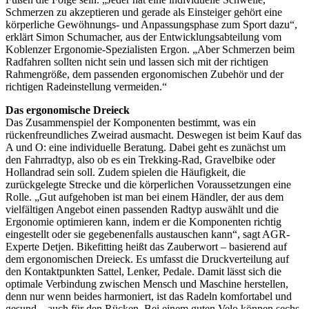
Schmerzen zu akzeptieren und gerade als Einsteiger gehört eine
körperliche Gewöhnungs- und Anpassungsphase zum Sport dazu“,
erklärt Simon Schumacher, aus der Entwicklungsabteilung vom
Koblenzer Ergonomie-Spezialisten Ergon. „Aber Schmerzen beim
Radfahren sollten nicht sein und lassen sich mit der richtigen
Rahmengröße, dem passenden ergonomischen Zubehör und der
richtigen Radeinstellung vermeiden.“
Das ergonomische Dreieck
Das Zusammenspiel der Komponenten bestimmt, was ein
rückenfreundliches Zweirad ausmacht. Deswegen ist beim Kauf das
A und O: eine individuelle Beratung. Dabei geht es zunächst um
den Fahrradtyp, also ob es ein Trekking-Rad, Gravelbike oder
Hollandrad sein soll. Zudem spielen die Häufigkeit, die
zurückgelegte Strecke und die körperlichen Voraussetzungen eine
Rolle. „Gut aufgehoben ist man bei einem Händler, der aus dem
vielfältigen Angebot einen passenden Radtyp auswählt und die
Ergonomie optimieren kann, indem er die Komponenten richtig
eingestellt oder sie gegebenenfalls austauschen kann“, sagt AGR-
Experte Detjen. Bikefitting heißt das Zauberwort – basierend auf
dem ergonomischen Dreieck. Es umfasst die Druckverteilung auf
den Kontaktpunkten Sattel, Lenker, Pedale. Damit lässt sich die
optimale Verbindung zwischen Mensch und Maschine herstellen,
denn nur wenn beides harmoniert, ist das Radeln komfortabel und
gesund – auch für den Rücken. Bei einem guten Velo können sechs