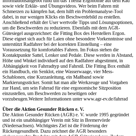
Informationsangebot rund um das Thema Ergonomie auf dem Rad
sowie viele Erklär- und Übungsvideos. Wer beim Fahren mit
Schmerzen zu kämpfen hat, dem hilft ein Problemanalyse-Tool
dabei, in nur wenigen Klicks ein Beschwerdebild zu erstellen.
Anschließend erhält der User wertvolle Tipps und Lösungsoptionen,
um die Beschwerden zu reduzieren. Ebenfalls mit dem AGR-
Gütesiegel ausgezeichnet: die Fitting Box des Herstellers Ergon.
Diese eignet sich auch für Laien ohne besondere Vorkenntnisse und
unterstützt Radfahrer bei der korrekten Einstellung – eine
Voraussetzung für komfortables Fahren. Im Fokus stehen die
Kontaktpunkte Sattel, Lenker und Pedale. Diese werden in Abstand,
Höhe und Winkel individuell auf den Radfahrer abgestimmt, in
Abhängigkeit von Fahrradtyp und Fahrstil. Die Fitting Box enthält
ein Handbuch, ein Senklot, eine Wasserwaage, vier Mess-
Schablonen, eine Kurzanleitung, ein Maßband sowie
Markierungssticker. Somit hat man alle Werkzeuge und Vorgaben
zur Hand, um sein Fahrrad für eine ergonomische Sitzposition
einzustellen, um Beschwerden zu beseitigen oder
vorzubeugen.Weitere Informationen unter www.agr-ev.de/fahrrad
Über die Aktion Gesunder Rücken e. V.
Die Aktion Gesunder Rücken (AGR) e. V. wurde 1995 gegründet
und ist ein unabhängiger Verein mit Sitz in Bremervörde
(Niedersachsen). Wichtigstes Ziel ist die Förderung der
Rückengesundheit. Dazu zeichnet die AGR besonders