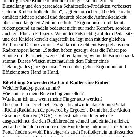
immer größere Rolle ein. Mit der richtigen, schmerzfreien
Einstellung und den passenden Schnittstellen-Produkten verbessert
sich die Radkontrolle deutlich“, sagt Schumacher. „Die Muskulatur
ermüdet nicht so schnell und dadurch bleibt die Aufmerksamkeit
über einen längeren Zeitraum erhöht.“ Ergonomisch und damit
rückengesund zu radeln bedeutet nicht nur mehr Komfort, sondern
auch ein Plus an Effizienz. Wenn der Fuß richtig auf dem Pedal sitzt
und das Knielot korrekt eingestellt ist, legt man mit der gleichen
Kraft mehr Distanz zurück. Braukmann zieht ein Beispiel aus dem
Radrennsport heran: „Studien haben gezeigt, dass die Fahrer pro
Stunde drei Kilometer weiter fahren können, wenn die Biomechanik
stimmt. Dieses Wissen nutzt natürlich dem Fahrer eines
Trekkingrades ganz genauso.“ Von daher gehen Ergonomie und
Effizienz stets Hand in Hand.
Bikefitting: So werden Rad und Radler eine Einheit
Welcher Radtyp passt zu mir?
Wie kann ich mein Bike richtig einstellen?
Was kann ich tun, wenn meine Finger taub werden?
Diese und noch viel mehr Fragen beantwortet das Online-Portal
„RichtigRadfahren.de powered by Ergotec“. Damit hat die Aktion
Gesunder Rücken (AGR) e. V. erstmals eine Internetseite
ausgezeichnet, die den Radfahrenden schnell und einfach anleitet,
worauf es bei der ergonomischen Einstellung ankommt. Im Online-
Portal finden sowohl Einsteiger als auch Profibiker ein umfassendes