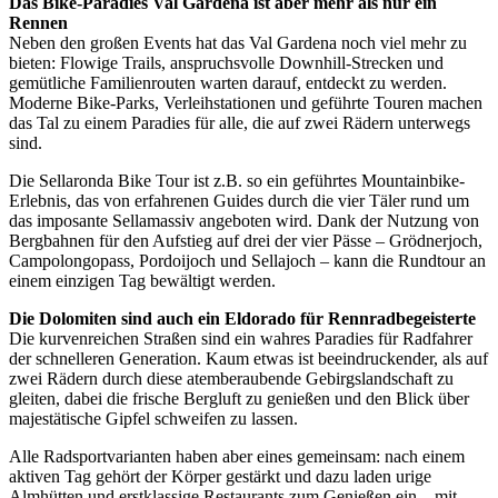
Das Bike-Paradies Val Gardena ist aber mehr als nur ein
Rennen
Neben den großen Events hat das Val Gardena noch viel mehr zu
bieten: Flowige Trails, anspruchsvolle Downhill-Strecken und
gemütliche Familienrouten warten darauf, entdeckt zu werden.
Moderne Bike-Parks, Verleihstationen und geführte Touren machen
das Tal zu einem Paradies für alle, die auf zwei Rädern unterwegs
sind.
Die Sellaronda Bike Tour ist z.B. so ein geführtes Mountainbike-
Erlebnis, das von erfahrenen Guides durch die vier Täler rund um
das imposante Sellamassiv angeboten wird. Dank der Nutzung von
Bergbahnen für den Aufstieg auf drei der vier Pässe – Grödnerjoch,
Campolongopass, Pordoijoch und Sellajoch – kann die Rundtour an
einem einzigen Tag bewältigt werden.
Die Dolomiten sind auch ein Eldorado für Rennradbegeisterte
Die kurvenreichen Straßen sind ein wahres Paradies für Radfahrer
der schnelleren Generation. Kaum etwas ist beeindruckender, als auf
zwei Rädern durch diese atemberaubende Gebirgslandschaft zu
gleiten, dabei die frische Bergluft zu genießen und den Blick über
majestätische Gipfel schweifen zu lassen.
Alle Radsportvarianten haben aber eines gemeinsam: nach einem
aktiven Tag gehört der Körper gestärkt und dazu laden urige
Almhütten und erstklassige Restaurants zum Genießen ein – mit