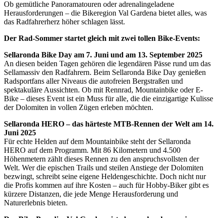
Ob gemütliche Panoramatouren oder adrenalingeladene
Herausforderungen – die Bikeregion Val Gardena bietet alles, was
das Radfahrerherz höher schlagen lässt.
Der Rad-Sommer startet gleich mit zwei tollen Bike-Events:
Sellaronda Bike Day am 7. Juni und am 13. September 2025
An diesen beiden Tagen gehören die legendären Pässe rund um das
Sellamassiv den Radfahrern. Beim Sellaronda Bike Day genießen
Radsportfans aller Niveaus die autofreien Bergstraßen und
spektakuläre Aussichten. Ob mit Rennrad, Mountainbike oder E-
Bike – dieses Event ist ein Muss für alle, die die einzigartige Kulisse
der Dolomiten in vollen Zügen erleben möchten.
Sellaronda HERO – das härteste MTB-Rennen der Welt am 14.
Juni 2025
Für echte Helden auf dem Mountainbike steht der Sellaronda
HERO auf dem Programm. Mit 86 Kilometern und 4.500
Höhenmetern zählt dieses Rennen zu den anspruchsvollsten der
Welt. Wer die epischen Trails und steilen Anstiege der Dolomiten
bezwingt, schreibt seine eigene Heldengeschichte. Doch nicht nur
die Profis kommen auf ihre Kosten – auch für Hobby-Biker gibt es
kürzere Distanzen, die jede Menge Herausforderung und
Naturerlebnis bieten.