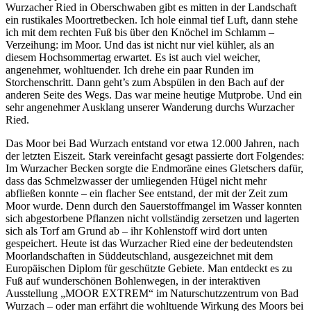
Wurzacher Ried in Oberschwaben gibt es mitten in der Landschaft
ein rustikales Moortretbecken. Ich hole einmal tief Luft, dann stehe
ich mit dem rechten Fuß bis über den Knöchel im Schlamm –
Verzeihung: im Moor. Und das ist nicht nur viel kühler, als an
diesem Hochsommertag erwartet. Es ist auch viel weicher,
angenehmer, wohltuender. Ich drehe ein paar Runden im
Storchenschritt. Dann geht’s zum Abspülen in den Bach auf der
anderen Seite des Wegs. Das war meine heutige Mutprobe. Und ein
sehr angenehmer Ausklang unserer Wanderung durchs Wurzacher
Ried.
Das Moor bei Bad Wurzach entstand vor etwa 12.000 Jahren, nach
der letzten Eiszeit. Stark vereinfacht gesagt passierte dort Folgendes:
Im Wurzacher Becken sorgte die Endmoräne eines Gletschers dafür,
dass das Schmelzwasser der umliegenden Hügel nicht mehr
abfließen konnte – ein flacher See entstand, der mit der Zeit zum
Moor wurde. Denn durch den Sauerstoffmangel im Wasser konnten
sich abgestorbene Pflanzen nicht vollständig zersetzen und lagerten
sich als Torf am Grund ab – ihr Kohlenstoff wird dort unten
gespeichert. Heute ist das Wurzacher Ried eine der bedeutendsten
Moorlandschaften in Süddeutschland, ausgezeichnet mit dem
Europäischen Diplom für geschützte Gebiete. Man entdeckt es zu
Fuß auf wunderschönen Bohlenwegen, in der interaktiven
Ausstellung „MOOR EXTREM“ im Naturschutzzentrum von Bad
Wurzach – oder man erfährt die wohltuende Wirkung des Moors bei