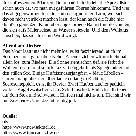
fleischfressenden Pflanzen. Denn natürlich siedeln die Spezialisten
schon auch da, wo man mit geführten Touren hinkommt. Und wer
das allgegenwärtige Insektensummen ignorieren kann, wer sich
davon nicht verrückt machen lässt, der kann auch die Ruhe hier
draußen genießen. Kann über abgestorbene Baumstümpfe staunen,
die sich aufs Malerischste im Wasser spiegeln. Und dem Wollgras
lauschen, das sich leise im Wind wiegt.
Abend am Riedsee
Das Moor lässt uns nicht mehr los, es ist faszinierend, auch im
Sommer, auch ganz ohne Nebel. Abends ziehen wir noch einmal
allein los, zum Riedsee. Die Sonne steht schon tief, sie färbt die
Wolken rosarot und schickt sie zart eingefärbt als Spiegelbilder auf
den stillen See. Einige Hufeisenazurjungfern – blaue Libellen –
surren knapp über der Oberfläche entlang in Richtung
Seerosenteppich, es ist ihr Revier. Zwei Haubentaucher paddeln
vorbei. Vögel zwitschern. Das Schilf raschelt. Einfach still stehen
auf dem Steg und schweigen. Einfach mal nichts tun. Hier sind wir
nur Zuschauer. Und das tut richtig gut.
Quelle:
ots
https://www.newsaktuell.de
https://www.tourismus-bw.de