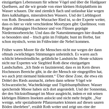
einzigartigen Lebensraum für seltene Vögel und über die Haidgauer
Quellseen, auf die wir gerade von einer kleinen Holzplattform im
Wasser schauen. Die sind ziemlich flach und unfassbar klar wegen
ihres kalkhaltigen, mineralreichen Wassers. Und der Lieblingsort
von Roth. Besonders am Wurzacher Ried ist, so der Experte weiter,
dass es hier so viele verschiedene Moortypen gibt: Quellmoor, vom
Regen abhängiges Hochmoor und von Flüssen geprägte
Niedermoorbereiche. Und dass die Naturstimmungen hier draußen
so besonders sind – frisch grün im Frühjahr, bunt im Herbst, fast
schon mystisch, wenn im Frühwinter die Nebel kommen.
Früher waren Moore für die Menschen nicht nur wegen der dann
oftmals zwielichtigen Stimmungen unheimlich. Es waren auch
schlicht lebensfeindliche, gefährliche Landstriche. Heute schätzen
nicht nur Experten wie Siegfried Roth diese einzigartigen
Landschaften. „Ich finde es faszinierend, dass es im Kern dieses
Hochmoors Bereiche gibt, in die der Mensch nie eingegriffen hat,
wo auch jetzt niemand hinkommt.“ Über diese Zone, die etwa ein
Drittel des Rieds ausmacht, ziehen dann seltene Vögel wie
Schwarzstörche, Wachtelkönige und Tüpfelsumpfhühner. Wasser
speichernde Moose haben sich dort angesiedelt. Und der Sonnentau,
der den Stickstoffmangel im Moor ausgleicht, indem er mit seinen
klebrigen Blättern Insekten anlockt und nicht mehr freigibt. „Nur
wenige, sehr spezialisierte Pflanzenarten können auf diesen sauren
Böden überleben“, erzählt Roth weiter und zeigt uns eine der