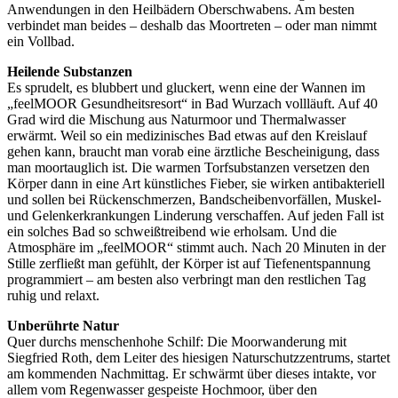
Anwendungen in den Heilbädern Oberschwabens. Am besten
verbindet man beides – deshalb das Moortreten – oder man nimmt
ein Vollbad.
Heilende Substanzen
Es sprudelt, es blubbert und gluckert, wenn eine der Wannen im
„feelMOOR Gesundheits­resort“ in Bad Wurzach vollläuft. Auf 40
Grad wird die Mischung aus Naturmoor und Thermalwasser
erwärmt. Weil so ein medizinisches Bad etwas auf den Kreislauf
gehen kann, braucht man vorab eine ärztliche Bescheinigung, dass
man moortauglich ist. Die warmen Torfsubstanzen versetzen den
Körper dann in eine Art künstliches Fieber, sie wirken anti­bakteriell
und sollen bei Rückenschmerzen, Bandscheibenvorfällen, Muskel-
und Gelenkerkrankungen Linderung verschaffen. Auf jeden Fall ist
ein solches Bad so schweißtreibend wie erholsam. Und die
Atmosphäre im „feelMOOR“ stimmt auch. Nach 20 Minuten in der
Stille zerfließt man gefühlt, der Körper ist auf Tiefenentspannung
programmiert – am besten also verbringt man den restlichen Tag
ruhig und relaxt.
Unberührte Natur
Quer durchs menschenhohe Schilf: Die Moorwanderung mit
Siegfried Roth, dem Leiter des hiesigen Naturschutzzentrums, startet
am kommenden Nachmittag. Er schwärmt über dieses intakte, vor
allem vom Regenwasser gespeiste Hochmoor, über den